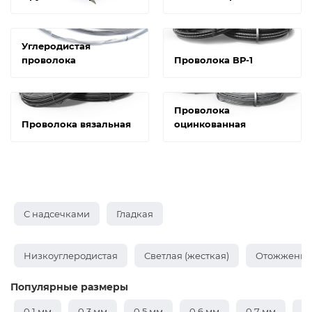
Углеродистая
проволока
Проволока ВР-1
Проволока
Проволока вязальная
оцинкованная
С надсечками
Гладкая
Низкоуглеродистая
Светлая (жесткая)
Отожженная
Популярные размеры
0,1 мм
0,3 мм
0,5 мм
0,6 мм
0,7 мм
0