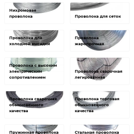
Нихромовая
проволока
Проволока для сеток
Проволока для
Проволока
холодной высадки
жаропрочная
Проволока с высоким
электрическим
Проволока сварочная
сопротивлением
легированная
Проволока сварочная
Проволока торговая
обыкновенного
обыкновенного
качества
качества
Пружинная проволока
Стальная проволока