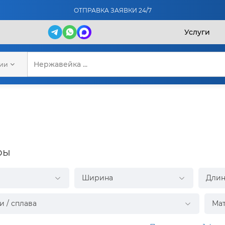
ОТПРАВКА ЗАЯВКИ 24/7
Услуги
рии
ры
Ширина
Длин
и / сплава
Ма