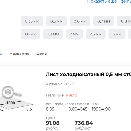
Показать еще 1 фил
0,35 мм
0,5 мм
0,6 мм
0,7 мм
0,8 
1,6 мм
1,8 мм
2 мм
2,5 мм
3 мм
ю
Название
Цена
Лист холоднокатаный 0,5 мм ст
Артикул: 8027
Мало
Вес 1 листа, кг:
Вес 1 метра квадратного, т:
ГОСТ:
8.09
0.004045
19904-90, ГОСТ 9045-93, ГОСТ 11268-76, ГОСТ 16523-97, ТУ 14-1-4118-2004
Цена:
91.08
736.84
руб/кг.
руб/лист