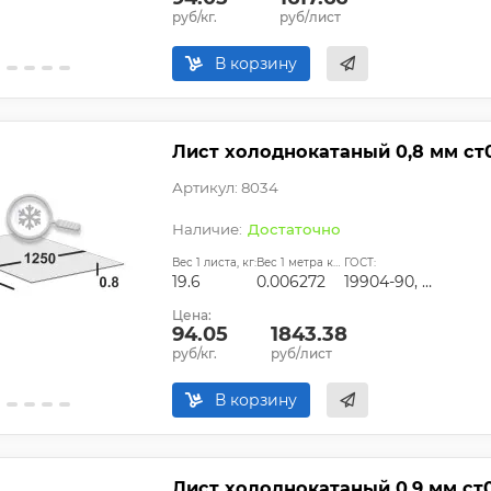
руб/кг.
руб/лист
В корзину
Лист холоднокатаный 0,8 мм ст
Артикул: 8034
Достаточно
Вес 1 листа, кг:
Вес 1 метра квадратного, т:
ГОСТ:
19.6
0.006272
19904-90, ГОСТ 9045-93, ГОСТ 11268-76, ГОСТ 16523-97, ТУ 14-1-4118-2004
Цена:
94.05
1843.38
руб/кг.
руб/лист
В корзину
Лист холоднокатаный 0,9 мм ст