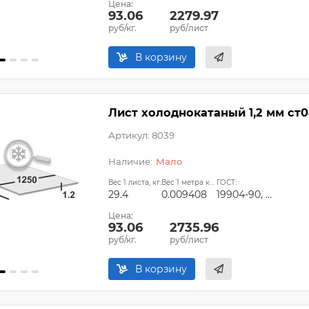
Цена:
93.06
2279.97
руб/кг.
руб/лист
В корзину
Лист холоднокатаный 1,2 мм ст0
Артикул: 8039
Мало
Вес 1 листа, кг:
Вес 1 метра квадратного, т:
ГОСТ:
29.4
0.009408
19904-90, ГОСТ 9045-93, ГОСТ 11268-76, ГОСТ 16523-97, ТУ 14-1-4118-2004
Цена:
93.06
2735.96
руб/кг.
руб/лист
В корзину