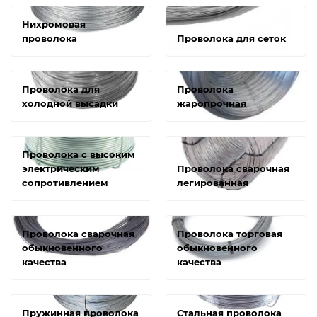
Нихромовая
проволока
Проволока для сеток
Проволока для
Проволока
холодной высадки
жаропрочная
Проволока с высоким
электрическим
Проволока сварочная
сопротивлением
легированная
Проволока сварочная
Проволока торговая
обыкновенного
обыкновенного
качества
качества
Пружинная проволока
Стальная проволока