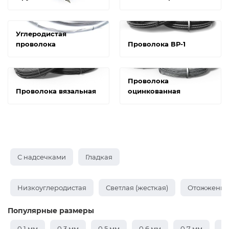
Углеродистая
проволока
Проволока ВР-1
Проволока
Проволока вязальная
оцинкованная
С надсечками
Гладкая
Низкоуглеродистая
Светлая (жесткая)
Отожженная
Популярные размеры
0,1 мм
0,3 мм
0,5 мм
0,6 мм
0,7 мм
0