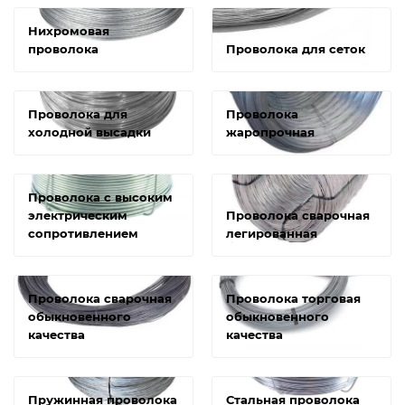
Нихромовая
проволока
Проволока для сеток
Проволока для
Проволока
холодной высадки
жаропрочная
Проволока с высоким
электрическим
Проволока сварочная
сопротивлением
легированная
Проволока сварочная
Проволока торговая
обыкновенного
обыкновенного
качества
качества
Пружинная проволока
Стальная проволока