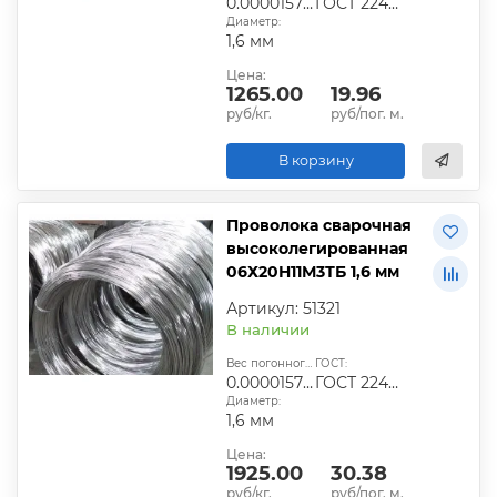
0.0000157824
ГОСТ 2246-70
Диаметр:
1,6 мм
Цена:
1265.00
19.96
руб/кг.
руб/пог. м.
В корзину
Проволока сварочная
высоколегированная
06Х20Н11М3ТБ 1,6 мм
Артикул: 51321
В наличии
Вес погонного метра, т.:
ГОСТ:
0.0000157824
ГОСТ 2246-70
Диаметр:
1,6 мм
Цена:
1925.00
30.38
руб/кг.
руб/пог. м.