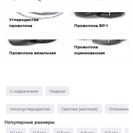
Углеродистая
проволока
Проволока ВР-1
Проволока
Проволока вязальная
оцинкованная
С надсечками
Гладкая
Низкоуглеродистая
Светлая (жесткая)
Отожженная
Популярные размеры
0,1 мм
0,3 мм
0,5 мм
0,6 мм
0,7 мм
0