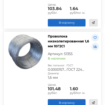
Цена:
103.84
1.64
руб/кг.
руб/пог. м.
В корзину
Проволока
низколегированная 1,6
мм 10Г2С1
Артикул: 51355
В наличии
Вес погонного метра, т.:
ГОСТ:
0.0000157824
ГОСТ 2246-70
Диаметр:
1,6 мм
Цена:
101.48
1.60
руб/кг.
руб/пог. м.
В корзину