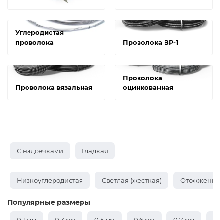
Углеродистая
проволока
Проволока ВР-1
Проволока
Проволока вязальная
оцинкованная
С надсечками
Гладкая
Низкоуглеродистая
Светлая (жесткая)
Отожженная
Популярные размеры
0,1 мм
0,3 мм
0,5 мм
0,6 мм
0,7 мм
0