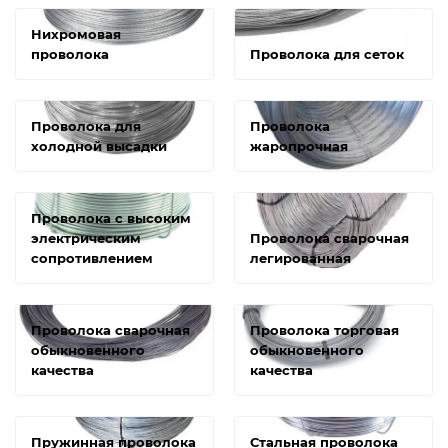
Нихромовая
проволока
Проволока для сеток
Проволока для
Проволока
холодной высадки
жаропрочная
Проволока с высоким
электрическим
Проволока сварочная
сопротивлением
легированная
Проволока сварочная
Проволока торговая
обыкновенного
обыкновенного
качества
качества
Пружинная проволока
Стальная проволока