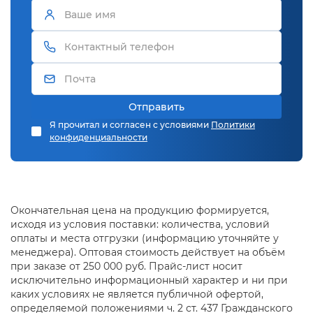
высокоточную механическую обработку;
сборочно-сварочные работы;
современные покрасочные работы.
Мы предлагаем следующие услуги:
Фрезерная обработка
Лазерная обработка металла
Отправить
Пескоструйная обработка металла
Я прочитал и согласен с условиями
Политики
Крупно-габаритная обработка металла
конфиденциальности
Плазменная обработка металлов
Узнать больше об услуге или оформить заказ можно у
нашего менеджера, связавшись по телефону: +7 (495)
143-00-63.
Окончательная цена на продукцию формируется,
исходя из условия поставки: количества, условий
оплаты и места отгрузки (информацию уточняйте у
менеджера). Оптовая стоимость действует на объём
при заказе от 250 000 руб. Прайс-лист носит
исключительно информационный характер и ни при
каких условиях не является публичной офертой,
определяемой положениями ч. 2 ст. 437 Гражданского