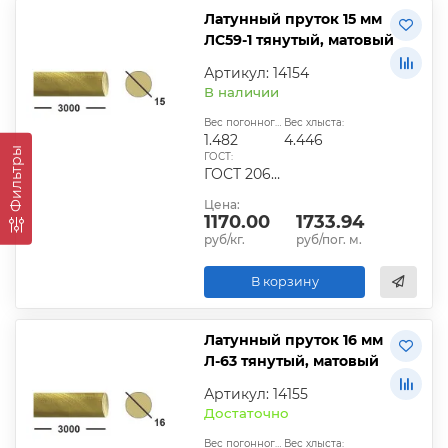
Латунный пруток 15 мм
ЛС59-1 тянутый, матовый
Артикул: 14154
В наличии
Вес погонного метра, кг:
Вес хлыста:
1.482
4.446
Фильтры
ГОСТ:
ГОСТ 2060-2006, ГОСТ Р 52597-2006, ГОСТ 15527-2044
Цена:
1170.00
1733.94
руб/кг.
руб/пог. м.
В корзину
Латунный пруток 16 мм
Л-63 тянутый, матовый
Артикул: 14155
Достаточно
Вес погонного метра, кг:
Вес хлыста: