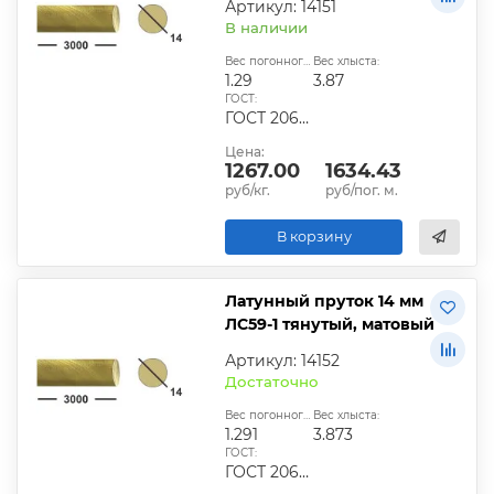
Артикул: 14151
В наличии
Вес погонного метра, кг:
Вес хлыста:
1.29
3.87
ГОСТ:
ГОСТ 2060-2006, ГОСТ Р 52597-2006, ГОСТ 15527-2011
Цена:
1267.00
1634.43
руб/кг.
руб/пог. м.
В корзину
Латунный пруток 14 мм
ЛС59-1 тянутый, матовый
Артикул: 14152
Достаточно
Вес погонного метра, кг:
Вес хлыста:
1.291
3.873
ГОСТ:
ГОСТ 2060-2006, ГОСТ Р 52597-2006, ГОСТ 15527-2043