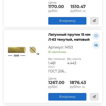
Цена:
1170.00
1510.47
руб/кг.
руб/пог. м.
В корзину
Латунный пруток 15 мм
Л-63 тянутый, матовый
Артикул: 14153
В наличии
Вес погонного метра, кг:
Вес хлыста:
1.481
4.443
ГОСТ:
ГОСТ 2060-2006, ГОСТ Р 52597-2006, ГОСТ 15527-2012
Цена:
1267.00
1876.43
руб/кг.
руб/пог. м.
В корзину