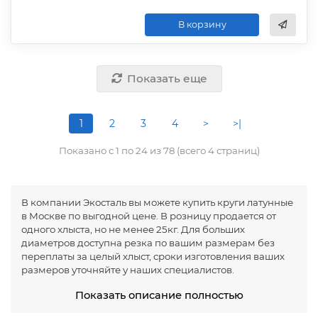
В корзину
Показать еще
1
2
3
4
>
>|
Показано с 1 по 24 из 78 (всего 4 страниц)
В компании Экосталь вы можете купить круги латунные
в Москве по выгодной цене. В розницу продается от
одного хлыста, но не менее 25кг. Для больших
диаметров доступна резка по вашим размерам без
переплаты за целый хлыст, сроки изготовления ваших
размеров уточняйте у наших специалистов.
Круг латунный – сортовой прокат круглого сечения,
Показать описание полностью
изготовленный из сплавов: Л63 и ЛС59-1. Согласно
ГОСТу круги латуни выпускаются диаметрами от 3 до