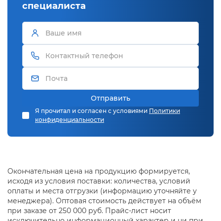
влажности или контакта с агрессивными
специалиста
веществами. При этом нержавейка сохраняет
пластичность и удобна в обработке: её можно
гнуть, сваривать, штамповать и полировать.
Виды нержавеющих листов
Горячекатаные
— прочные и недорогие, с
Отправить
матовой поверхностью. Используются для
Я прочитал и согласен с условиями
Политики
конструкций, корпусов и заготовок.
конфиденциальности
Холоднокатаные
— отличаются точной
геометрией и гладкой поверхностью.
Подходят для облицовки, мебели, фасадов.
Зеркальные
(BA, 8K) — применяются там, где
Окончательная цена на продукцию формируется,
важен внешний вид: оформление
исходя из условия поставки: количества, условий
интерьеров, декоративные панели, витрины.
оплаты и места отгрузки (информацию уточняйте у
Шлифованные
(No.4, Satin) — востребованы
менеджера). Оптовая стоимость действует на объём
для лестниц, перил, оборудования, где
при заказе от 250 000 руб. Прайс-лист носит
требуется сочетание практичности и
исключительно информационный характер и ни при