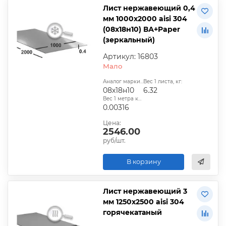
Лист нержавеющий 0,4
мм 1000х2000 aisi 304
(08х18н10) ВА+Paper
(зеркальный)
Артикул: 16803
Мало
Аналог марки стали:
Вес 1 листа, кг:
08х18н10
6.32
Вес 1 метра квадратного, т:
0.00316
Цена:
2546.00
руб/шт.
В корзину
Лист нержавеющий 3
мм 1250х2500 aisi 304
горячекатаный