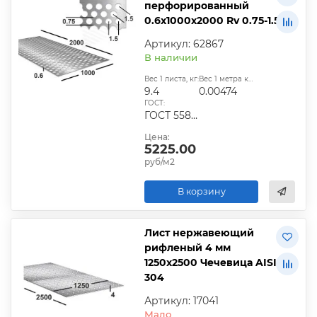
перфорированный
0.6х1000х2000 Rv 0.75-1.5
Артикул: 62867
В наличии
Вес 1 листа, кг:
Вес 1 метра квадратного, т:
9.4
0.00474
ГОСТ:
ГОСТ 5582–75;ГОСТ 19903–74;ГОСТ 7350–77;ГОСТ 19904–90
Цена:
5225.00
руб/м2
В корзину
Лист нержавеющий
рифленый 4 мм
1250х2500 Чечевица AISI
304
Артикул: 17041
Мало