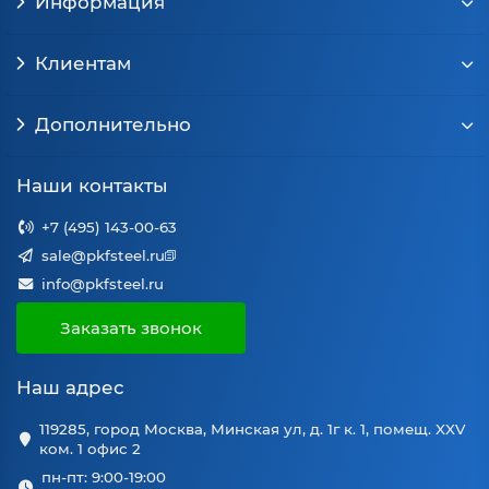
Информация
машиностроение
Мебель,
Более доступная
Клиентам
AISI
облицовка
12Х17
марка, устойчива
430
внутри
в сухих условиях
помещений
Дополнительно
Печи,
AISI
Высокая
оборудование
Наши контакты
20Х23Н18
310S
жаростойкость
для химической
промышленности
+7 (495) 143-00-63
sale@pkfsteel.ru
Практические рекомендации
info@pkfsteel.ru
Заказать звонок
При выборе
нержавеющих листов
важно
учитывать несколько параметров:
Наш адрес
Толщина
: 0,8–1 мм под облицовку и лёгкие
элементы, 1,5–2 мм для мебели и
119285, город Москва, Минская ул, д. 1г к. 1, помещ. XXV
ком. 1 офис 2
перегородок, от 3 мм для конструкций с
пн-пт: 9:00-19:00
нагрузкой.