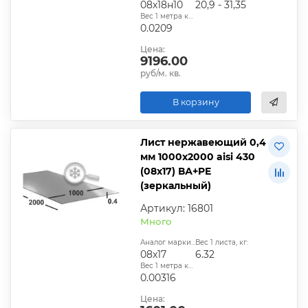
08х18н10
20,9 - 31,35
Вес 1 метра квадратного, т:
0.0209
Цена:
9196.00
руб/м. кв.
В корзину
Лист нержавеющий 0,4
мм 1000х2000 aisi 430
(08x17) ВА+PE
(зеркальный)
Артикул: 16801
Много
Аналог марки стали:
Вес 1 листа, кг:
08x17
6.32
Вес 1 метра квадратного, т:
0.00316
Цена: