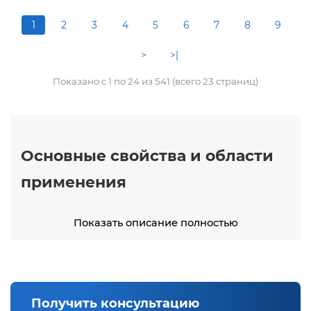
1
2
3
4
5
6
7
8
9
>
>|
Показано с 1 по 24 из 541 (всего 23 страниц)
Основные свойства и области
применения
Листы нержавеющие
относятся к
Показать описание полностью
универсальному металлопрокату, который
используется на промышленных объектах, в
строительстве и в быту. Главная особенность
такого материала — стойкость к коррозии и
долговечность даже в условиях повышенной
Получить консультацию