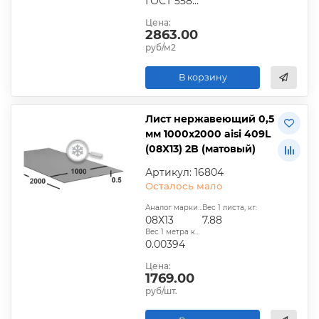
ГОСТ 5582–75;ГОСТ 19903–74;ГОСТ 7350–77;ГОСТ 19904–90
Цена:
2863.00
руб/м2
В корзину
Лист нержавеющий 0,5
мм 1000х2000 aisi 409L
(08Х13) 2B (матовый)
Артикул: 16804
Осталось мало
Аналог марки стали:
Вес 1 листа, кг:
08Х13
7.88
Вес 1 метра квадратного, т:
0.00394
Цена:
1769.00
руб/шт.