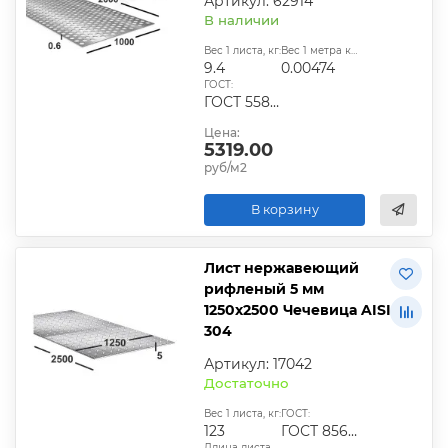
Артикул: 62914
В наличии
Вес 1 листа, кг:
Вес 1 метра квадратного, т:
9.4
0.00474
ГОСТ:
ГОСТ 5582–75;ГОСТ 19903–74;ГОСТ 7350–77;ГОСТ 19904–90
Цена:
5319.00
руб/м2
В корзину
Лист нержавеющий
рифленый 5 мм
1250х2500 Чечевица AISI
304
Артикул: 17042
Достаточно
Вес 1 листа, кг:
ГОСТ:
123
ГОСТ 8568-79
Длина листа, мм: