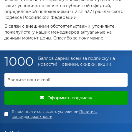
каких условиях не является публичной офертой,
эстетики.
определяемой положениями ч. 2 ст. 437 Гражданского
Матовые
(2B) — универсальный вариант для
кодекса Российской Федерации.
промышленных задач и облицовочных работ.
В связи с внешними обстоятельствами, уточняйте,
Рифлёные
— обеспечивают
пожалуйста, у наших менеджеров актуальные на
противоскользящий эффект, используются
данный момент цены. Спасибо за понимание.
для полов, трапов, площадок.
Марки стали и их особенности
1000
Баллов дарим всем за подписку на
новости! Новинки, скидки, акции.
Российский
Марка
Особенности
Применение
аналог
Пищевая
Стойкость к
промышленность,
AISI
Оформить подписку
08Х18Н10
коррозии,
строительство,
304
универсальность
интерьерные
Я прочитал и согласен с условиями
Политика
решения
конфиденциальности
Энергетика,
AISI
Жаропрочность
12Х18Н10Т
теплообменники,
321
за счёт титана