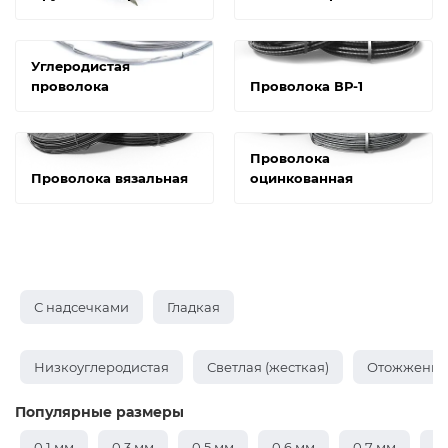
Углеродистая
проволока
Проволока ВР-1
Проволока
Проволока вязальная
оцинкованная
С надсечками
Гладкая
Низкоуглеродистая
Светлая (жесткая)
Отожженная
Популярные размеры
0,1 мм
0,3 мм
0,5 мм
0,6 мм
0,7 мм
0