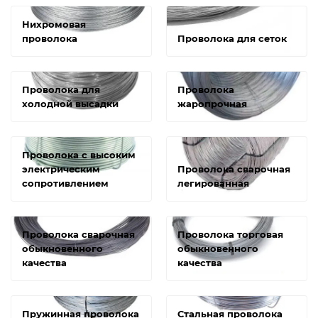
Нихромовая
проволока
Проволока для сеток
Проволока для
Проволока
холодной высадки
жаропрочная
Проволока с высоким
электрическим
Проволока сварочная
сопротивлением
легированная
Проволока сварочная
Проволока торговая
обыкновенного
обыкновенного
качества
качества
Пружинная проволока
Стальная проволока