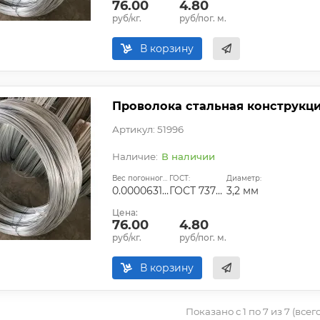
76.00
4.80
руб/кг.
руб/пог. м.
В корзину
Проволока стальная конструкци
Артикул: 51996
В наличии
Вес погонного метра, т.:
ГОСТ:
Диаметр:
0.0000631296
ГОСТ 7372-79
3,2 мм
Цена:
76.00
4.80
руб/кг.
руб/пог. м.
В корзину
Показано с 1 по 7 из 7 (всег