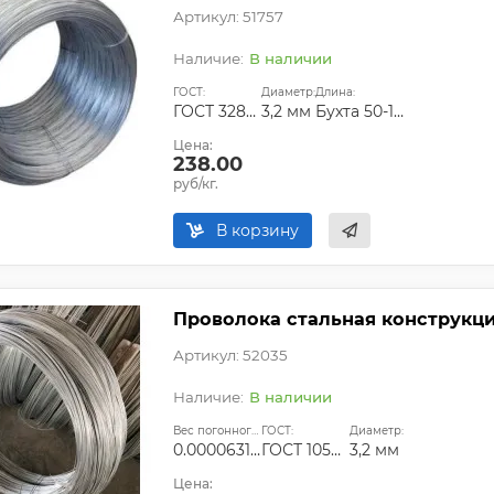
Артикул: 51757
В наличии
ГОСТ:
Диаметр:
Длина:
ГОСТ 3282-74|ГОСТ 6727-80|ГОСТ 9389-75
3,2 мм
Бухта 50-100 кг
Цена:
238.00
руб/кг.
В корзину
Проволока стальная конструкцио
Артикул: 52035
В наличии
Вес погонного метра, т.:
ГОСТ:
Диаметр:
0.0000631296
ГОСТ 1050-2013
3,2 мм
Цена: