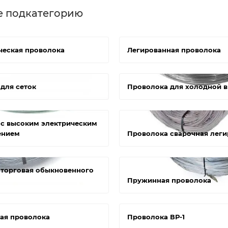
е подкатегорию
ческая проволока
Легированная проволока
для сеток
Проволока для холодной 
с высоким электрическим
ением
Проволока сварочная леги
торговая обыкновенного
Пружинная проволока
ая проволока
Проволока ВР-1