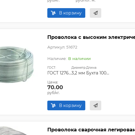
руб/кг.
руб/пог. м.
В корзину
Проволока с высоким электрич
Артикул: 51672
В наличии
ГОСТ:
Диаметр:
Длина:
ГОСТ 12766.1-90
3,2 мм
Бухта 100-200 кг
Цена:
70.00
руб/кг.
В корзину
Проволока сварочная легирован