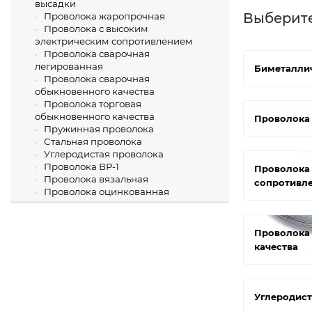
высадки
Выберит
Проволока жаропрочная
Проволока с высоким
электрическим сопротивлением
Проволока сварочная
легированная
Биметалли
Проволока сварочная
обыкновенного качества
Проволока торговая
обыкновенного качества
Проволока 
Пружинная проволока
Стальная проволока
Углеродистая проволока
Проволока ВР-1
Проволока 
Проволока вязальная
сопротивл
Проволока оцинкованная
Проволока 
качества
Углеродист