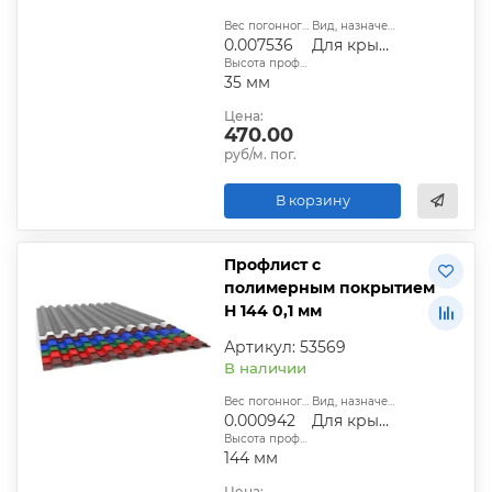
Вес погонного метра, т.:
Вид, назначение:
0.007536
Для крыши
Высота профиля:
35 мм
Цена:
470.00
руб/м. пог.
В корзину
Профлист с
полимерным покрытием
Н 144 0,1 мм
Артикул: 53569
В наличии
Вес погонного метра, т.:
Вид, назначение:
0.000942
Для крыши
Высота профиля:
144 мм
Цена: