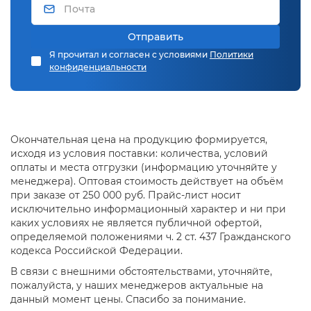
Преимущества сотрудничества с
компанией ПКФ Экосталь
Отправить
Я прочитал и согласен с условиями
Политики
Мы изготовим любую профильную продукцию по
конфиденциальности
желанию заказчика, даже если ее нет в нашем
ассортименте.
Металлообработка на заказ всегда производится
в строгом соответствии с заданными
технологическими требованиями и в сроки,
Окончательная цена на продукцию формируется,
указанные в договоре.
исходя из условия поставки: количества, условий
Для наших постоянных партнеров действуют
оплаты и места отгрузки (информацию уточняйте у
особые условия сотрудничества.
менеджера). Оптовая стоимость действует на объём
при заказе от 250 000 руб. Прайс-лист носит
исключительно информационный характер и ни при
каких условиях не является публичной офертой,
определяемой положениями ч. 2 ст. 437 Гражданского
кодекса Российской Федерации.
В связи с внешними обстоятельствами, уточняйте,
пожалуйста, у наших менеджеров актуальные на
данный момент цены. Спасибо за понимание.