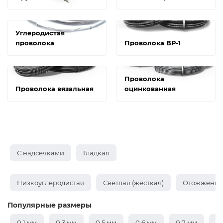
Углеродистая
проволока
Проволока ВР-1
Проволока
Проволока вязальная
оцинкованная
С надсечками
Гладкая
Низкоуглеродистая
Светлая (жесткая)
Отожженная
Популярные размеры
0,1 мм
0,3 мм
0,5 мм
0,6 мм
0,7 мм
0