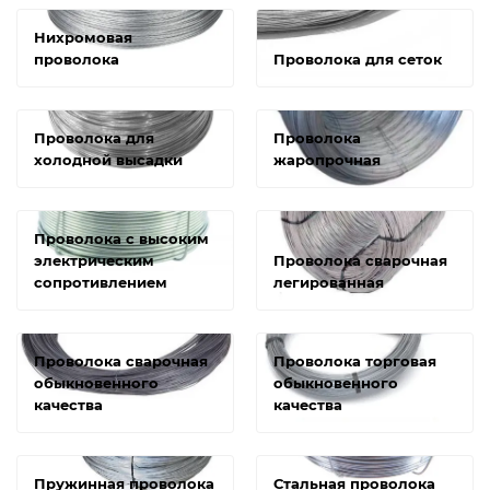
Нихромовая
проволока
Проволока для сеток
Проволока для
Проволока
холодной высадки
жаропрочная
Проволока с высоким
электрическим
Проволока сварочная
сопротивлением
легированная
Проволока сварочная
Проволока торговая
обыкновенного
обыкновенного
качества
качества
Пружинная проволока
Стальная проволока