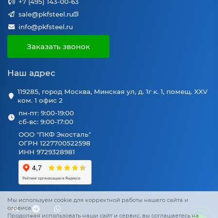
+7 (495) 143-00-63
sale@pkfsteel.ru
info@pkfsteel.ru
Заказать звонок
Наш адрес
119285, город Москва, Минская ул, д. 1г к. 1, помещ. XXV
ком. 1 офис 2
пн-пт: 9:00-19:00
сб-вс: 9:00-17:00
ООО "ПКФ Экосталь"
ОГРН 1227700522598
ИНН 9729328981
Мы используем cookie для корректной работы нашего сайта и
сервиса.
Продолжая использовать наши сайт и сервис, вы соглашаетесь на