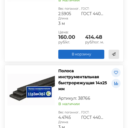
Вес погонного метра, кг:
ГОСТ:
2.5905
ГОСТ 4405-75
Длина:
3 м
Цена:
160.00
414.48
руб/кг.
руб/пог. м.
В корзину
Полоса
инструментальная
быстрорежущая 14х25
мм
Артикул: 38766
В наличии
Вес погонного метра, кг:
ГОСТ:
4.4745
ГОСТ 4405-75
Длина:
3 м