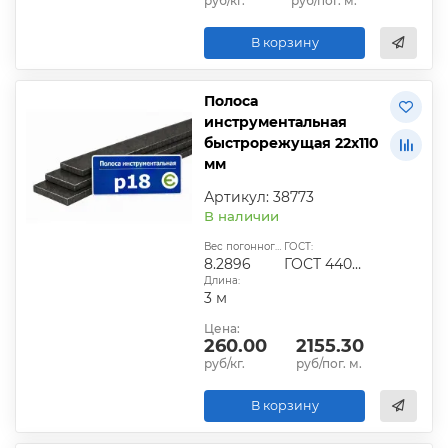
руб/кг.
руб/пог. м.
В корзину
Полоса
инструментальная
быстрорежущая 22х110
мм
Артикул: 38773
В наличии
Вес погонного метра, кг:
ГОСТ:
8.2896
ГОСТ 4405-75
Длина:
3 м
Цена:
260.00
2155.30
руб/кг.
руб/пог. м.
В корзину