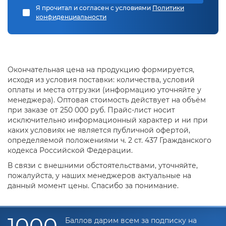
последующей сборки на объекте.
Я прочитал и согласен с условиями
Политики
конфиденциальности
Особенности конструктивного исполнения.
Подлежащие обработке элементы не должны иметь
закрытых полостей и участков, которые препятствуют
свободному доступу защитного металла.
Окончательная цена на продукцию формируется,
Этапы горячего цинкования в «ПКФ
исходя из условия поставки: количества, условий
Экосталь»
оплаты и места отгрузки (информацию уточняйте у
менеджера). Оптовая стоимость действует на объём
при заказе от 250 000 руб. Прайс-лист носит
Приёмка в работу
исключительно информационный характер и ни при
Детали группируются по маркам стали и размерам для
каких условиях не является публичной офертой,
оптимизации процесса нанесения покрытия.
определяемой положениями ч. 2 ст. 437 Гражданского
кодекса Российской Федерации.
В связи с внешними обстоятельствами, уточняйте,
Подготовка конструкций
пожалуйста, у наших менеджеров актуальные на
Многократно увеличивает способность защитного
данный момент цены. Спасибо за понимание.
металла взаимодействовать с основанием, тем самым
продлевая срок его службы. Мы выполняем следующие
технологические этапы:
1000
Баллов дарим всем за подписку на
Обезжиривание.