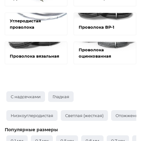
Углеродистая
проволока
Проволока ВР-1
Проволока
Проволока вязальная
оцинкованная
С надсечками
Гладкая
Низкоуглеродистая
Светлая (жесткая)
Отожженная
Популярные размеры
0,1 мм
0,3 мм
0,5 мм
0,6 мм
0,7 мм
0