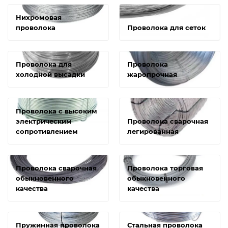
Нихромовая
проволока
Проволока для сеток
Проволока для
Проволока
холодной высадки
жаропрочная
Проволока с высоким
электрическим
Проволока сварочная
сопротивлением
легированная
Проволока сварочная
Проволока торговая
обыкновенного
обыкновенного
качества
качества
Пружинная проволока
Стальная проволока