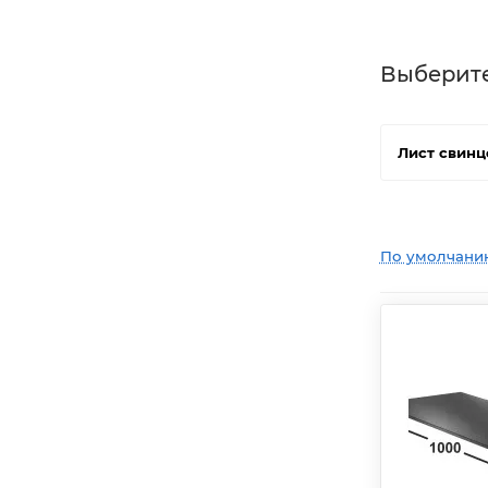
Выберит
Лист свин
По умолчани