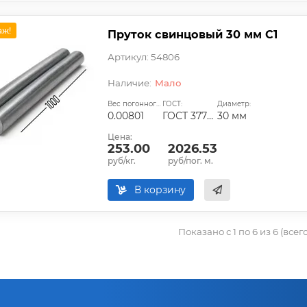
аж!
Пруток свинцовый 30 мм С1
Артикул: 54806
Мало
Вес погонного метра, т.:
ГОСТ:
Диаметр:
0.00801
ГОСТ 3778-98
30 мм
Цена:
253.00
2026.53
руб/кг.
руб/пог. м.
В корзину
Показано с 1 по 6 из 6 (всег