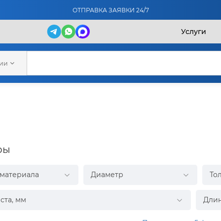
ОТПРАВКА ЗАЯВКИ 24/7
Услуги
рии
ры
 материала
Диаметр
То
ста, мм
Длин