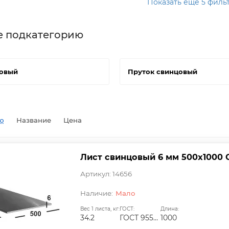
Показать еще 5 фил
е подкатегорию
цовый
Пруток свинцовый
ю
Название
Цена
Лист свинцовый 6 мм 500х1000 
Артикул: 14656
Мало
Вес 1 листа, кг:
ГОСТ:
Длина:
34.2
ГОСТ 9559-89
1000