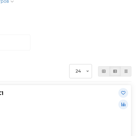
ьтров
С1