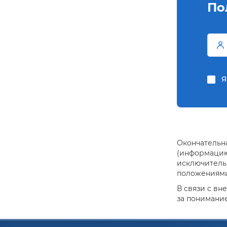
По
Я
Окончательна
(информацию 
исключитель
положениями 
В связи с вн
за понимание