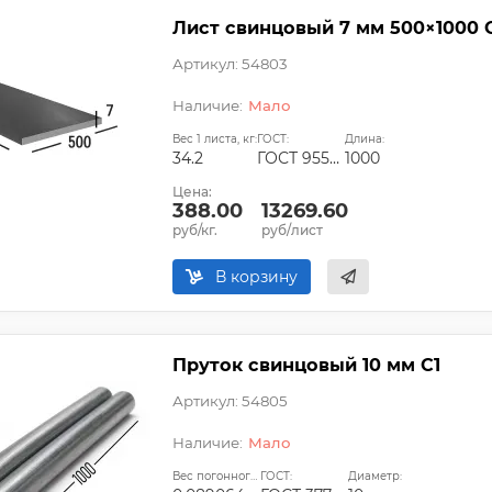
Лист свинцовый 7 мм 500×1000 
Артикул: 54803
Мало
Вес 1 листа, кг:
ГОСТ:
Длина:
34.2
ГОСТ 9559-89
1000
Цена:
388.00
13269.60
руб/кг.
руб/лист
В корзину
Пруток свинцовый 10 мм С1
Артикул: 54805
Мало
Вес погонного метра, т.:
ГОСТ:
Диаметр: