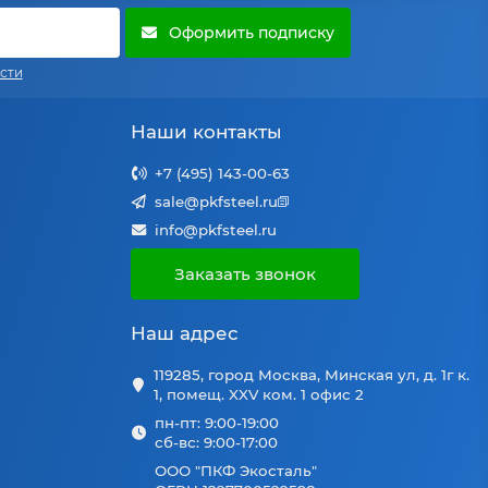
Оформить подписку
сти
Наши контакты
+7 (495) 143-00-63
sale@pkfsteel.ru
info@pkfsteel.ru
Заказать звонок
Наш адрес
119285, город Москва, Минская ул, д. 1г к.
1, помещ. XXV ком. 1 офис 2
пн-пт: 9:00-19:00
сб-вс: 9:00-17:00
ООО "ПКФ Экосталь"