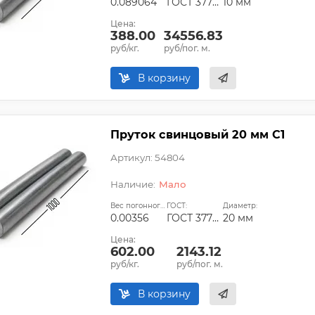
0.089064
ГОСТ 3778-98
10 мм
Цена:
388.00
34556.83
руб/кг.
руб/пог. м.
В корзину
Пруток свинцовый 20 мм С1
Артикул: 54804
Мало
Вес погонного метра, т.:
ГОСТ:
Диаметр:
0.00356
ГОСТ 3778-98
20 мм
Цена:
602.00
2143.12
руб/кг.
руб/пог. м.
В корзину