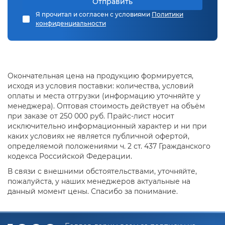
Отправить
технические характеристики, завяленные в вашем
проекте. Труба производить способом прессовки с
Я прочитал и согласен с условиями
Политики
иглой или через специальную матрицу с дальнейшей
конфиденциальности
холодной деформацией из алюминия марки А5,
химический состав соответствует ГОСТ 11069-74 из
марок АД, АД1 и сплавов АМц, АМцС, АД31, Д1 по ГОСТ
4784-74.Труба квадратная алюминиевая представлена
в широком ассортименте в нашем каталоге, получить
Окончательная цена на продукцию формируется,
специальную цену можно обратившись в отдел продаж
исходя из условия поставки: количества, условий
к нашим сотрудникам по телефону 8 (495) 143-00-63.
оплаты и места отгрузки (информацию уточняйте у
При самовывозе продукции со склада обязательно
менеджера). Оптовая стоимость действует на объём
учитывайте, что погрузка осуществляется только в
при заказе от 250 000 руб. Прайс-лист носит
открытый борт вашего автомобиля, если у вас была
исключительно информационный характер и ни при
оформлена резка или поверхность труб была
каких условиях не является публичной офертой,
повреждена при транспортировке, возврат такой
определяемой положениями ч. 2 ст. 437 Гражданского
продукции невозможен.
кодекса Российской Федерации.
В связи с внешними обстоятельствами, уточняйте,
пожалуйста, у наших менеджеров актуальные на
данный момент цены. Спасибо за понимание.