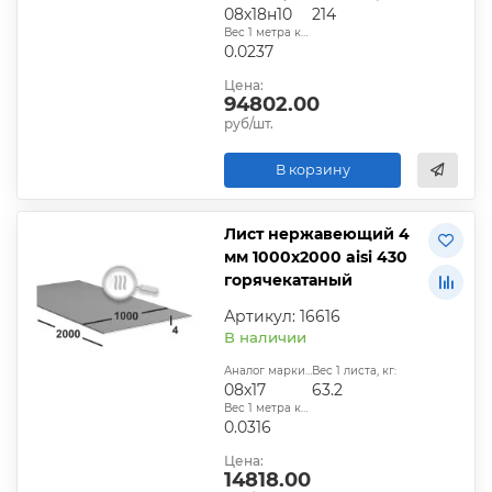
08х18н10
214
Вес 1 метра квадратного, т:
0.0237
Цена:
94802.00
руб/шт.
В корзину
Лист нержавеющий 4
мм 1000х2000 aisi 430
горячекатаный
Артикул: 16616
В наличии
Аналог марки стали:
Вес 1 листа, кг:
08x17
63.2
Вес 1 метра квадратного, т:
0.0316
Цена:
14818.00