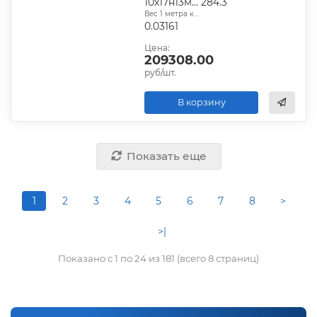
10х17н13м2т
284.3
Вес 1 метра квадратного, т:
0.03161
Цена:
209308.00
руб/шт.
В корзину
Показать еще
1
2
3
4
5
6
7
8
>
>|
Показано с 1 по 24 из 181 (всего 8 страниц)