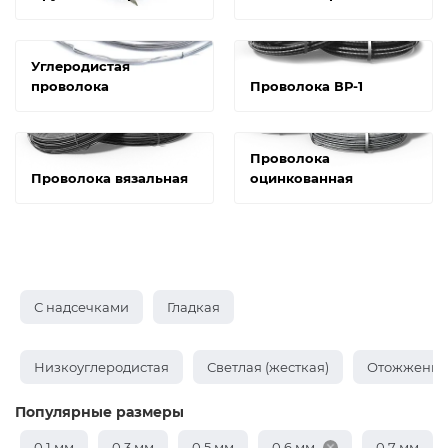
Углеродистая
проволока
Проволока ВР-1
Проволока
Проволока вязальная
оцинкованная
С надсечками
Гладкая
Низкоуглеродистая
Светлая (жесткая)
Отожженная
Популярные размеры
0,1 мм
0,3 мм
0,5 мм
0,6 мм
0,7 мм