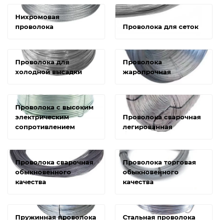
Нихромовая
проволока
Проволока для сеток
Проволока для
Проволока
холодной высадки
жаропрочная
Проволока с высоким
электрическим
Проволока сварочная
сопротивлением
легированная
Проволока сварочная
Проволока торговая
обыкновенного
обыкновенного
качества
качества
Пружинная проволока
Стальная проволока