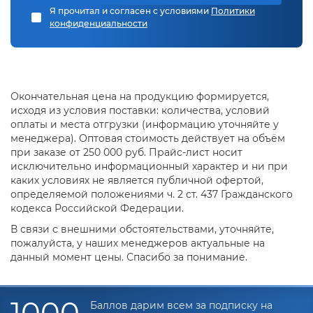
используем такой способ с полупроводниками,
Я прочитал и согласен с условиями
Политики
керамическими и ситалловыми изделиями.
конфиденциальности
Технология подбирается нашими профессиональными
мастерами, которые оценивают вид и толщину
материала, а также требуемый уровень качества.
Почему мы рекомендуем лазерную резку
Окончательная цена на продукцию формируется,
исходя из условия поставки: количества, условий
Методика активно применяется при резке сложных
оплаты и места отгрузки (информацию уточняйте у
деталей, что является ее основным преимуществом.
менеджера). Оптовая стоимость действует на объём
Однако, помимо этого, технология отлично
зарекомендовала себя в сравнении с другими видами
при заказе от 250 000 руб. Прайс-лист носит
резки благодаря ряду достоинств:
исключительно информационный характер и ни при
каких условиях не является публичной офертой,
·
Автоматизация процесса. Данное свойство помогает
определяемой положениями ч. 2 ст. 437 Гражданского
получить контуры сложных пространственных форм.
кодекса Российской Федерации.
Внутрь блока управления мастера могут загрузить
чертеж, и оборудование с легкостью повторит его.
В связи с внешними обстоятельствами, уточняйте,
пожалуйста, у наших менеджеров актуальные на
·
Высокий уровень производительности. Быстрая
данный момент цены. Спасибо за понимание.
скорость резки при высоком качестве готового изделия.
·
Контроль за температурой нагрева. Данная возможность
помогает повысить качество работы.
1000
Баллов дарим всем за подписку на
·
Широкий диапазон толщины изделий, которые можно