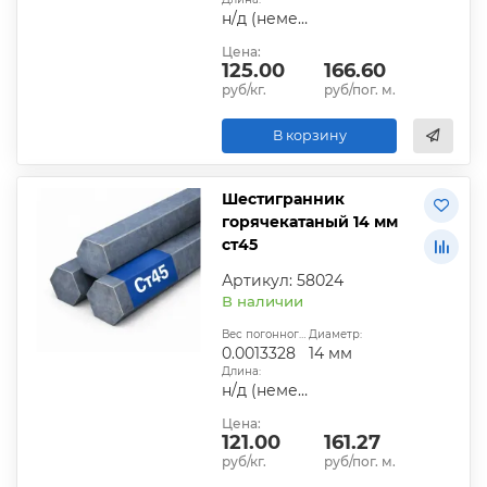
н/д (немерная)
Цена:
125.00
166.60
руб/кг.
руб/пог. м.
В корзину
Шестигранник
горячекатаный 14 мм
ст45
Артикул: 58024
В наличии
Вес погонного метра, т.:
Диаметр:
0.0013328
14 мм
Длина:
н/д (немерная)
Цена:
121.00
161.27
руб/кг.
руб/пог. м.