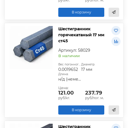
руб/кг.
руб/пог. м.
В корзину
Шестигранник
горячекатаный 17 мм
ст45
Артикул: 58029
В наличии
Вес погонного метра, т.:
Диаметр:
0.0019652
17 мм
Длина:
н/д (немерная)
Цена:
121.00
237.79
руб/кг.
руб/пог. м.
В корзину
Шестигранник