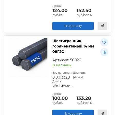
Цена:
124.00
142.50
руб/кг.
руб/пог. м.
В корзину
Шестигранник
горячекатаный 14 мм
09Г2С
Артикул: 58026
В наличии
Вес погонного метра, т.:
Диаметр:
0.0013328
14 мм
Длина:
н/д (немерная)
Цена:
100.00
133.28
руб/кг.
руб/пог. м.
В корзину