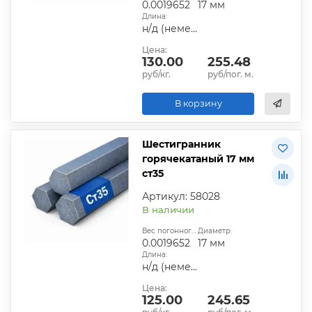
0.0019652
17 мм
Длина:
н/д (немерная)
Цена:
130.00
255.48
руб/кг.
руб/пог. м.
В корзину
Шестигранник
горячекатаный 17 мм
ст35
Артикул: 58028
В наличии
Вес погонного метра, т.:
Диаметр:
0.0019652
17 мм
Длина:
н/д (немерная)
Цена:
125.00
245.65