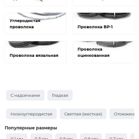
Углеродистая
проволока
Проволока ВР-1
Проволока
Проволока вязальная
оцинкованная
С надсечками
Гладкая
Низкоуглеродистая
Светлая (жесткая)
Отожженная
Популярные размеры
0,1 мм
0,3 мм
0,5 мм
0,6 мм
0,7 мм
0