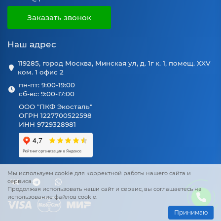
Заказать звонок
Наш адрес
119285, город Москва, Минская ул, д. 1г к. 1, помещ. XXV
ком. 1 офис 2
пн-пт: 9:00-19:00
сб-вс: 9:00-17:00
ООО "ПКФ Экосталь"
ОГРН 1227700522598
ИНН 9729328981
Мы используем cookie для корректной работы нашего сайта и
сервиса.
Продолжая использовать наши сайт и сервис, вы соглашаетесь на
использование файлов cookie.
Принимаю