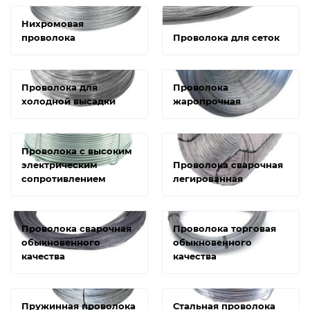
Нихромовая
проволока
Проволока для сеток
Проволока для
Проволока
холодной высадки
жаропрочная
Проволока с высоким
электрическим
Проволока сварочная
сопротивлением
легированная
Проволока сварочная
Проволока торговая
обыкновенного
обыкновенного
качества
качества
Пружинная проволока
Стальная проволока