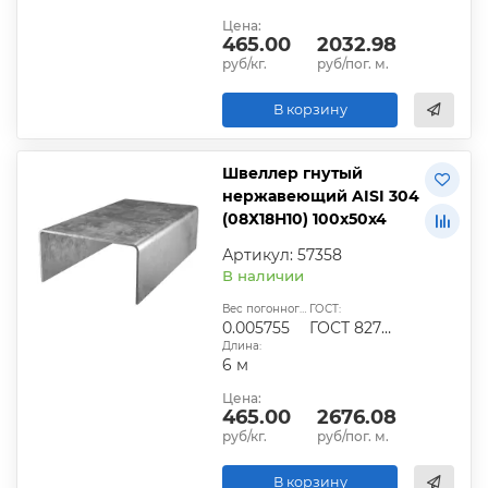
Цена:
465.00
2032.98
руб/кг.
руб/пог. м.
В корзину
Швеллер гнутый
нержавеющий AISI 304
(08Х18Н10) 100х50х4
Артикул: 57358
В наличии
Вес погонного метра, т.:
ГОСТ:
0.005755
ГОСТ 8278-83
Длина:
6 м
Цена:
465.00
2676.08
руб/кг.
руб/пог. м.
В корзину