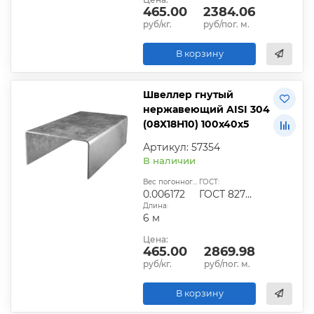
465.00
2384.06
руб/кг.
руб/пог. м.
В корзину
Швеллер гнутый
нержавеющий AISI 304
(08Х18Н10) 100х40х5
Артикул: 57354
В наличии
Вес погонного метра, т.:
ГОСТ:
0.006172
ГОСТ 8278-83
Длина:
6 м
Цена:
465.00
2869.98
руб/кг.
руб/пог. м.
В корзину