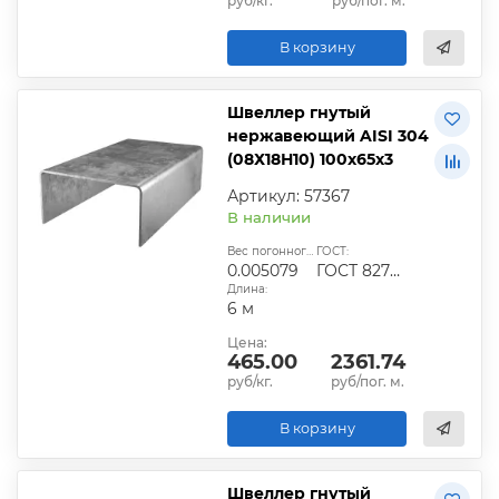
руб/кг.
руб/пог. м.
В корзину
Швеллер гнутый
нержавеющий AISI 304
(08Х18Н10) 100х65х3
Артикул: 57367
В наличии
Вес погонного метра, т.:
ГОСТ:
0.005079
ГОСТ 8278-83
Длина:
6 м
Цена:
465.00
2361.74
руб/кг.
руб/пог. м.
В корзину
Швеллер гнутый