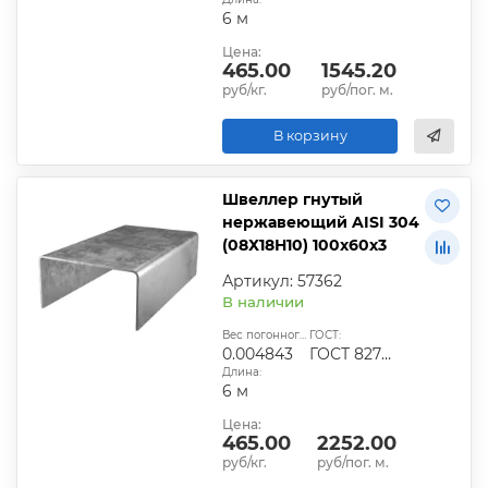
6 м
Цена:
465.00
1545.20
руб/кг.
руб/пог. м.
В корзину
Швеллер гнутый
нержавеющий AISI 304
(08Х18Н10) 100х60х3
Артикул: 57362
В наличии
Вес погонного метра, т.:
ГОСТ:
0.004843
ГОСТ 8278-83
Длина:
6 м
Цена:
465.00
2252.00
руб/кг.
руб/пог. м.