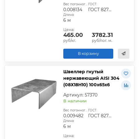
Вес погонного метра, т.:
ГОСТ:
0.008134
ГОСТ 8278-83
Длина:
6 м
Цена:
465.00
3782.31
руб/кг.
руб/пог. м.
В корзину
Швеллер гнутый
нержавеющий AISI 304
(08Х18Н10) 100х65х6
Артикул: 57370
В наличии
Вес погонного метра, т.:
ГОСТ:
0.009482
ГОСТ 8278-83
Длина:
6 м
Цена: