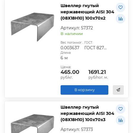
Швеллер гнутый
нержавеющий AISI 304
(08Х18Н10) 100х70х2
Артикул: 57372
В наличии
Вес погонного метра, т.:
ГОСТ:
0.003637
ГОСТ 8278-83
Длина:
6 м
Цена:
465.00
1691.21
руб/кг.
руб/пог. м.
В корзину
Швеллер гнутый
нержавеющий AISI 304
(08Х18Н10) 100х70х3
Артикул: 57373