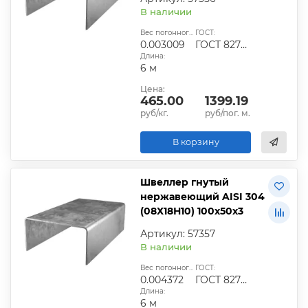
В наличии
Вес погонного метра, т.:
ГОСТ:
0.003009
ГОСТ 8278-83
Длина:
6 м
Цена:
465.00
1399.19
руб/кг.
руб/пог. м.
В корзину
Швеллер гнутый
нержавеющий AISI 304
(08Х18Н10) 100х50х3
Артикул: 57357
В наличии
Вес погонного метра, т.:
ГОСТ:
0.004372
ГОСТ 8278-83
Длина:
6 м