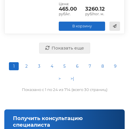
Цена:
465.00
3260.12
руб/кг.
руб/пог. м.
В корзину
Показать еще
1
2
3
4
5
6
7
8
9
>
>|
Показано с 1 по 24 из 714 (всего 30 страниц)
Получить консультацию
специалиста