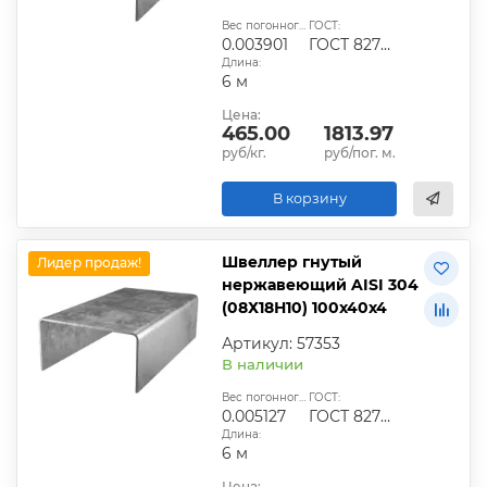
Вес погонного метра, т.:
ГОСТ:
0.003901
ГОСТ 8278-83
Длина:
6 м
Цена:
465.00
1813.97
руб/кг.
руб/пог. м.
В корзину
Швеллер гнутый
Лидер продаж!
нержавеющий AISI 304
(08Х18Н10) 100х40х4
Артикул: 57353
В наличии
Вес погонного метра, т.:
ГОСТ:
0.005127
ГОСТ 8278-83
Длина:
6 м
Цена: