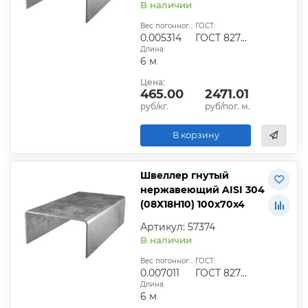
В наличии
Вес погонного метра, т.:
ГОСТ:
0.005314
ГОСТ 8278-83
Длина:
6 м
Цена:
465.00
2471.01
руб/кг.
руб/пог. м.
В корзину
Швеллер гнутый
нержавеющий AISI 304
(08Х18Н10) 100х70х4
Артикул: 57374
В наличии
Вес погонного метра, т.:
ГОСТ:
0.007011
ГОСТ 8278-83
Длина:
6 м