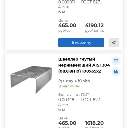
0.009011
ГОСТ 8278-83
Длина:
6 м
Цена:
465.00
4190.12
руб/кг.
руб/пог. м.
В корзину
Швеллер гнутый
нержавеющий AISI 304
(08Х18Н10) 100х65х2
Артикул: 57366
В наличии
Вес погонного метра, т.:
ГОСТ:
0.00348
ГОСТ 8278-83
Длина:
6 м
Цена:
465.00
1618.20