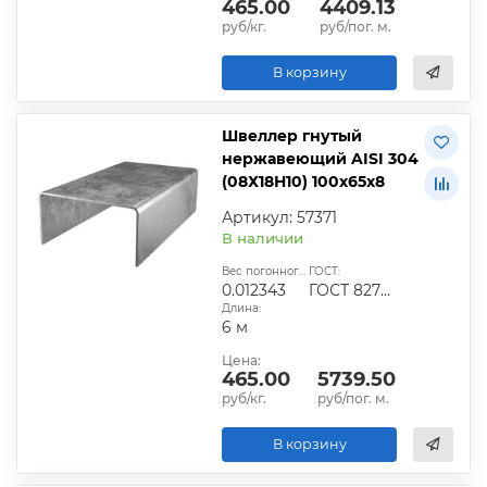
465.00
4409.13
руб/кг.
руб/пог. м.
В корзину
Швеллер гнутый
нержавеющий AISI 304
(08Х18Н10) 100х65х8
Артикул: 57371
В наличии
Вес погонного метра, т.:
ГОСТ:
0.012343
ГОСТ 8278-83
Длина:
6 м
Цена:
465.00
5739.50
руб/кг.
руб/пог. м.
В корзину