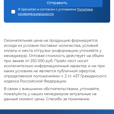
Сортамент и параметры под
Отправить
Я прочитал и согласен с условиями
Политики
задачи
конфиденциальности
Номенклатура полосы охватывает типоразмеры
для большинства объектов: от узких шин под
шинопроводы и заземляющие перемычки до
Окончательная цена на продукцию формируется,
широких полос для каркасов и обвязки. Практика
исходя из условия поставки: количества, условий
показывает, что при подборе критично учитывать
оплаты и места отгрузки (информацию уточняйте у
толщину, ширину, марку стали и поверхность:
менеджера). Оптовая стоимость действует на объём
если упустить один из этих параметров, велика
при заказе от 250 000 руб. Прайс-лист носит
исключительно информационный характер и ни при
вероятность перерасхода материала или
каких условиях не является публичной офертой,
снижения надёжности конструкции..
определяемой положениями ч. 2 ст. 437 Гражданского
кодекса Российской Федерации.
Диапазон/
Практические
В связи с внешними обстоятельствами, уточняйте,
Параметр
варианты
замечания
пожалуйста, у наших менеджеров актуальные на
данный момент цены. Спасибо за понимание.
1–2 мм — для
обвязок и