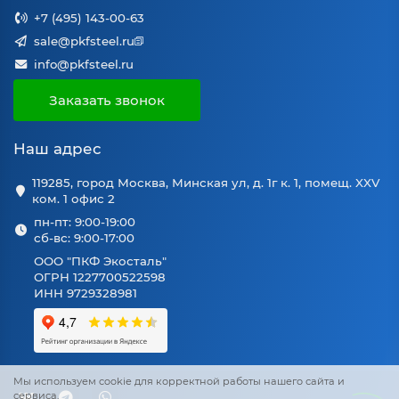
универсальная;
AISI 304
+7 (495) 143-00-63
321 — стабильна
(08Х18Н10),
sale@pkfsteel.ru
при нагреве;
Марка стали
321
info@pkfsteel.ru
430 — для сухих
(12Х18Н10Т),
помещений и
Заказать звонок
430 (12Х17)
бюджетных
решений.
Наш адрес
2B —
119285, город Москва, Минская ул, д. 1г к. 1, помещ. XXV
практичность и
ком. 1 офис 2
нейтральный
пн-пт: 9:00-19:00
2B (мат.), No.4
сб-вс: 9:00-17:00
вид; No.4 —
Поверхность
(шлиф.,
когда важна
ООО "ПКФ Экосталь"
«сатин»)
ОГРН 1227700522598
единая фактура
ИНН 9729328981
в открытых
узлах.
Рациональный
Стандартные
Мы используем cookie для корректной работы нашего сайта и
раскрой
кратные
сервиса.