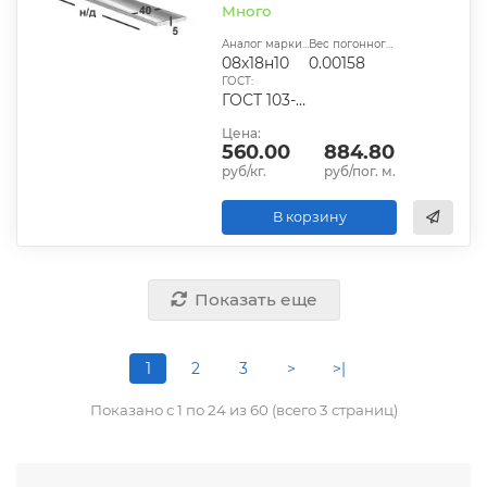
Много
Аналог марки стали:
Вес погонного метра, т.:
08х18н10
0.00158
ГОСТ:
ГОСТ 103-2006
Цена:
560.00
884.80
руб/кг.
руб/пог. м.
В корзину
Показать еще
1
2
3
>
>|
Показано с 1 по 24 из 60 (всего 3 страниц)