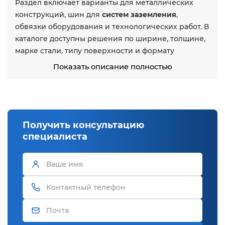
Раздел включает варианты для металлических
конструкций, шин для
систем заземления
,
обвязки оборудования и технологических работ. В
каталоге доступны решения по ширине, толщине,
марке стали, типу поверхности и формату
поставки. Ассортимент формируется со
склада в
Показать описание полностью
Москве
у проверенных поставщиков и
сопровождается документами:
ГОСТ
, сертификаты
качества, паспорта плавки.
Ширины от 10 до 200 мм
Получить консультацию
специалиста
Толщины 1–10 мм и выше
Поверхности: 2B, No.4 (сатин)
Марки: AISI 304, 321, 430
Склад в Москве
ГОСТ и сертификаты