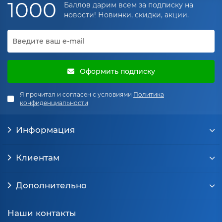
1000
экранов; 3–5 мм
Баллов дарим всем за подписку на
—
новости! Новинки, скидки, акции.
универсально;
1–2 мм, 3–5
Толщина
6–10 мм —
мм, 6–10 мм
силовые
элементы, шины
Оформить подписку
заземления с
повышенным
Я прочитал и согласен с условиями
Политика
током.
конфиденциальности
Подбирается
Информация
10–200 мм
исходя из
(популярно:
требуемой
Ширина
20, 25, 30, 40,
жесткости,
Клиентам
50, 60, 80, 100
сечения и
мм)
способа
Дополнительно
крепления.
Наши контакты
304 —