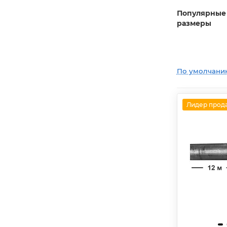
Популярные
размеры
По умолчани
Лидер прод