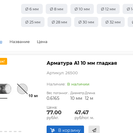
Ø 6 мм
Ø 8 мм
Ø 10 мм
Ø 12 мм
Ø 
Ø 25 мм
Ø 28 мм
Ø 30 мм
Ø 32 мм
ю
Название
Цена
аж!
Арматура А1 10 мм гладкая
Артикул: 26500
В наличии
Вес погонного метра, кг:
Диаметр:
Длина:
0.6165
10 мм
12 м
Цена:
77.00
47.47
руб/кг.
руб/пог. м.
В корзину