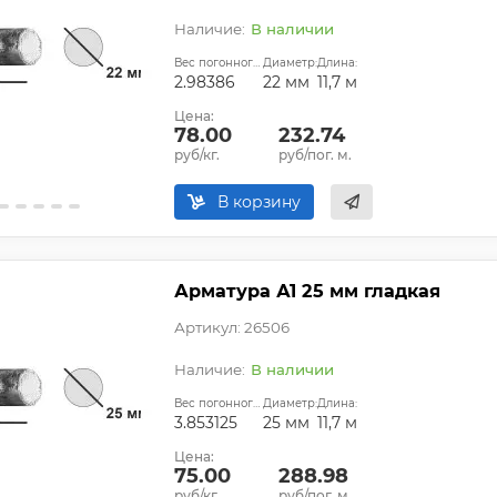
В наличии
Вес погонного метра, кг:
Диаметр:
Длина:
2.98386
22 мм
11,7 м
Цена:
78.00
232.74
руб/кг.
руб/пог. м.
В корзину
Арматура А1 25 мм гладкая
Артикул: 26506
В наличии
Вес погонного метра, кг:
Диаметр:
Длина:
3.853125
25 мм
11,7 м
Цена:
75.00
288.98
руб/кг.
руб/пог. м.