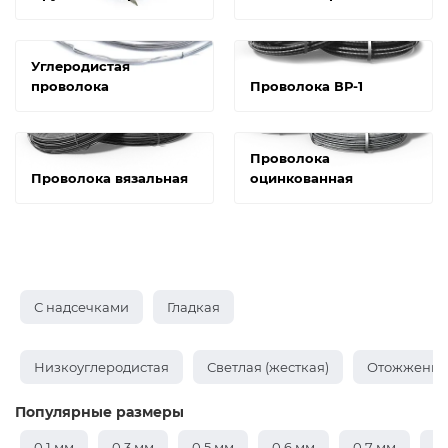
Углеродистая
проволока
Проволока ВР-1
Проволока
Проволока вязальная
оцинкованная
С надсечками
Гладкая
Низкоуглеродистая
Светлая (жесткая)
Отожженная
Популярные размеры
0,1 мм
0,3 мм
0,5 мм
0,6 мм
0,7 мм
0