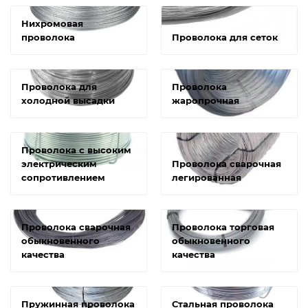
Нихромовая
проволока
Проволока для сеток
Проволока для
Проволока
холодной высадки
жаропрочная
Проволока с высоким
электрическим
Проволока сварочная
сопротивлением
легированная
Проволока сварочная
Проволока торговая
обыкновенного
обыкновенного
качества
качества
Пружинная проволока
Стальная проволока