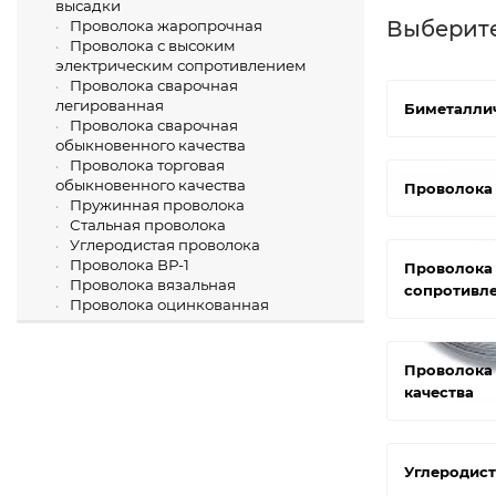
высадки
Выберит
Проволока жаропрочная
Проволока с высоким
электрическим сопротивлением
Проволока сварочная
легированная
Биметалли
Проволока сварочная
обыкновенного качества
Проволока торговая
обыкновенного качества
Проволока 
Пружинная проволока
Стальная проволока
Углеродистая проволока
Проволока ВР-1
Проволока 
Проволока вязальная
сопротивл
Проволока оцинкованная
Проволока 
качества
Углеродист