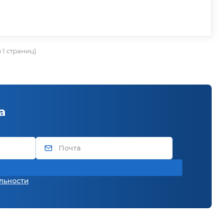
о 1 страниц)
а
льности