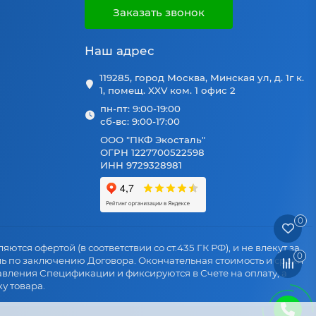
Заказать звонок
Наш адрес
119285, город Москва, Минская ул, д. 1г к.
1, помещ. XXV ком. 1 офис 2
пн-пт: 9:00-19:00
сб-вс: 9:00-17:00
ООО "ПКФ Экосталь"
ОГРН 1227700522598
ИНН 9729328981
0
яются офертой (в соответствии со ст.435 ГК РФ), и не влекут за
0
ль по заключению Договора. Окончательная стоимость и сроки
авления Спецификации и фиксируются в Счете на оплату, а
у товара.