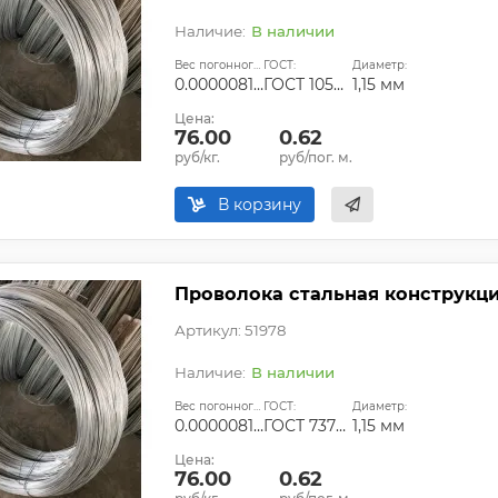
В наличии
Вес погонного метра, т.:
ГОСТ:
Диаметр:
0.0000081532125
ГОСТ 1050-2013
1,15 мм
Цена:
76.00
0.62
руб/кг.
руб/пог. м.
В корзину
Проволока стальная конструкцио
Артикул: 51978
В наличии
Вес погонного метра, т.:
ГОСТ:
Диаметр:
0.0000081532125
ГОСТ 7372-79
1,15 мм
Цена:
76.00
0.62