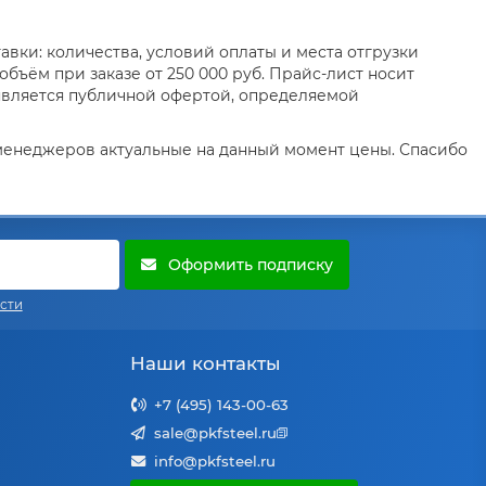
вки: количества, условий оплаты и места отгрузки
бъём при заказе от 250 000 руб. Прайс-лист носит
является публичной офертой, определяемой
 менеджеров актуальные на данный момент цены. Спасибо
Оформить подписку
сти
Наши контакты
+7 (495) 143-00-63
sale@pkfsteel.ru
info@pkfsteel.ru