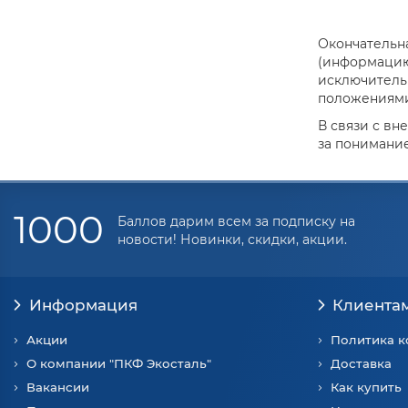
Окончательна
(информацию 
исключитель
положениями 
В связи с вн
за понимание
1000
Баллов дарим всем за подписку на
новости! Новинки, скидки, акции.
Информация
Клиента
Акции
Политика 
О компании "ПКФ Экосталь"
Доставка
Вакансии
Как купить