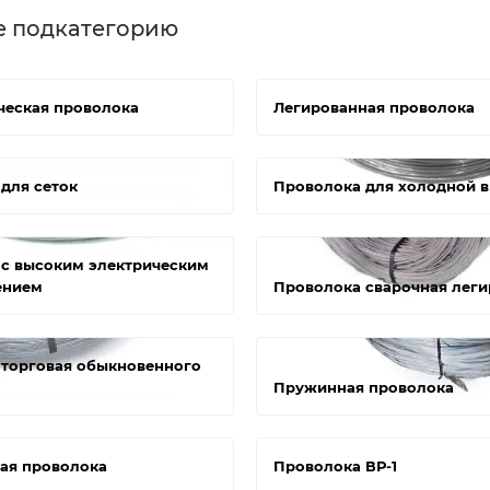
е подкатегорию
ческая проволока
Легированная проволока
для сеток
Проволока для холодной 
с высоким электрическим
ением
Проволока сварочная леги
торговая обыкновенного
Пружинная проволока
ая проволока
Проволока ВР-1