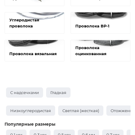
Углеродистая
проволока
Проволока ВР-1
Проволока
Проволока вязальная
оцинкованная
С надсечками
Гладкая
Низкоуглеродистая
Светлая (жесткая)
Отожженная
Популярные размеры
0,1 мм
0,3 мм
0,5 мм
0,6 мм
0,7 мм
0