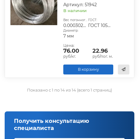
Артикул: 51942
В наличии
Вес погонного метра, т.:
ГОСТ:
0.000302085
ГОСТ 1050-2013
Диаметр:
7 мм
Цена:
76.00
22.96
руб/кг.
руб/пог. м.
В корзину
Показано с 1 по 14 из 14 (всего 1 страниц)
Получить консультацию
специалиста