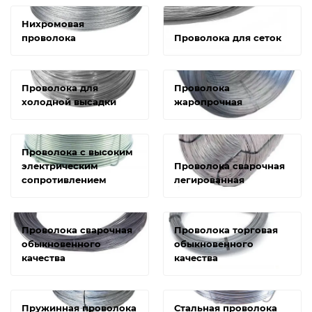
Нихромовая
проволока
Проволока для сеток
Проволока для
Проволока
холодной высадки
жаропрочная
Проволока с высоким
электрическим
Проволока сварочная
сопротивлением
легированная
Проволока сварочная
Проволока торговая
обыкновенного
обыкновенного
качества
качества
Пружинная проволока
Стальная проволока