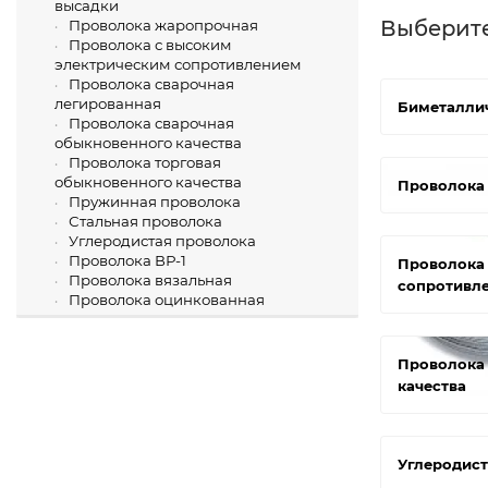
высадки
Выберит
Проволока жаропрочная
Проволока с высоким
электрическим сопротивлением
Проволока сварочная
легированная
Биметалли
Проволока сварочная
обыкновенного качества
Проволока торговая
обыкновенного качества
Проволока 
Пружинная проволока
Стальная проволока
Углеродистая проволока
Проволока ВР-1
Проволока 
Проволока вязальная
сопротивл
Проволока оцинкованная
Проволока 
качества
Углеродист