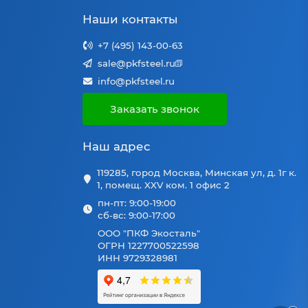
Наши контакты
+7 (495) 143-00-63
sale@pkfsteel.ru
info@pkfsteel.ru
Заказать звонок
Наш адрес
119285, город Москва, Минская ул, д. 1г к.
1, помещ. XXV ком. 1 офис 2
пн-пт: 9:00-19:00
сб-вс: 9:00-17:00
ООО "ПКФ Экосталь"
ОГРН 1227700522598
ИНН 9729328981