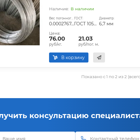
В наличии
Вес погонного метра, т.:
ГОСТ:
Диаметр:
0.00027674685
ГОСТ 1050-2013
6,7 мм
Цена:
76.00
21.03
руб/кг.
руб/пог. м.
В корзину
Показано с 1 по 2 из 2 (всег
лучить консультацию специалист