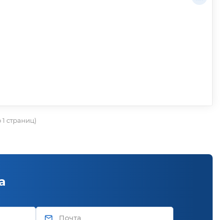
о 1 страниц)
а