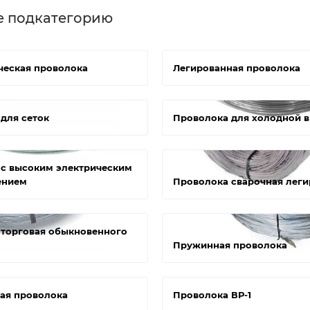
е подкатегорию
ческая проволока
Легированная проволока
для сеток
Проволока для холодной 
с высоким электрическим
ением
Проволока сварочная леги
торговая обыкновенного
Пружинная проволока
ая проволока
Проволока ВР-1