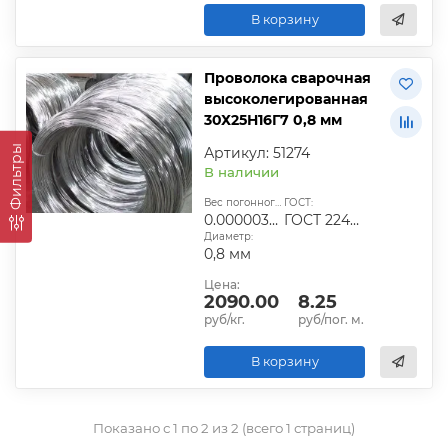
В корзину
Проволока сварочная
высоколегированная
30Х25Н16Г7 0,8 мм
Фильтры
Артикул: 51274
В наличии
Вес погонного метра, т.:
ГОСТ:
0.0000039456
ГОСТ 2246-70
Диаметр:
0,8 мм
Цена:
2090.00
8.25
руб/кг.
руб/пог. м.
В корзину
Показано с 1 по 2 из 2 (всего 1 страниц)