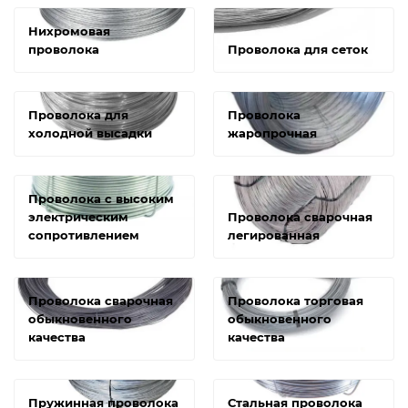
Нихромовая
проволока
Проволока для сеток
Проволока для
Проволока
холодной высадки
жаропрочная
Проволока с высоким
электрическим
Проволока сварочная
сопротивлением
легированная
Проволока сварочная
Проволока торговая
обыкновенного
обыкновенного
качества
качества
Пружинная проволока
Стальная проволока