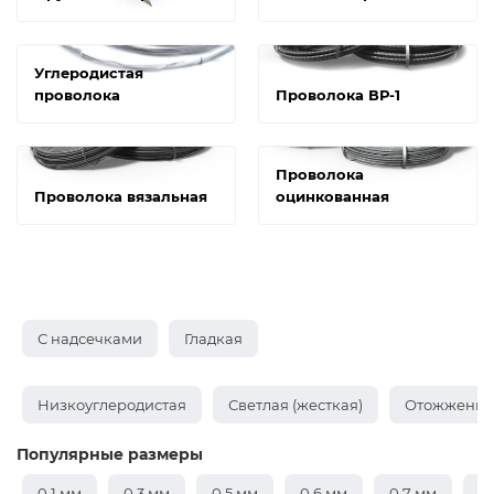
Углеродистая
проволока
Проволока ВР-1
Проволока
Проволока вязальная
оцинкованная
С надсечками
Гладкая
Низкоуглеродистая
Светлая (жесткая)
Отожженная
Популярные размеры
0,1 мм
0,3 мм
0,5 мм
0,6 мм
0,7 мм
0