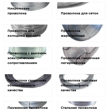
Нихромовая
проволока
Проволока для сеток
Проволока для
Проволока
холодной высадки
жаропрочная
Проволока с высоким
электрическим
Проволока сварочная
сопротивлением
легированная
Проволока сварочная
Проволока торговая
обыкновенного
обыкновенного
качества
качества
Пружинная проволока
Стальная проволока