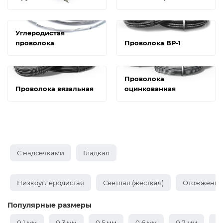
Углеродистая
проволока
Проволока ВР-1
Проволока
Проволока вязальная
оцинкованная
С надсечками
Гладкая
Низкоуглеродистая
Светлая (жесткая)
Отожженная
Популярные размеры
0,1 мм
0,3 мм
0,5 мм
0,6 мм
0,7 мм
0