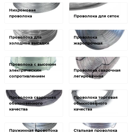
Нихромовая
проволока
Проволока для сеток
Проволока для
Проволока
холодной высадки
жаропрочная
Проволока с высоким
электрическим
Проволока сварочная
сопротивлением
легированная
Проволока сварочная
Проволока торговая
обыкновенного
обыкновенного
качества
качества
Пружинная проволока
Стальная проволока