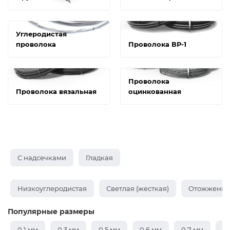
Углеродистая
проволока
Проволока ВР-1
Проволока
Проволока вязальная
оцинкованная
С надсечками
Гладкая
Низкоуглеродистая
Светлая (жесткая)
Отожженная
Популярные размеры
0,1 мм
0,3 мм
0,5 мм
0,6 мм
0,7 мм
0