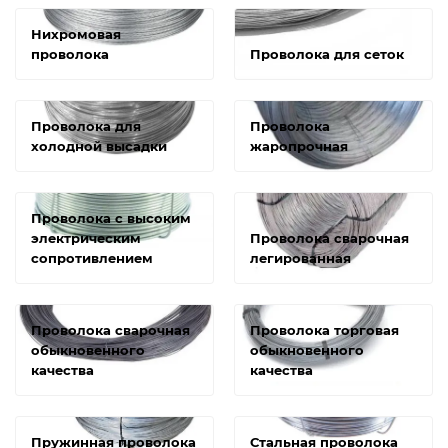
Нихромовая
проволока
Проволока для сеток
Проволока для
Проволока
холодной высадки
жаропрочная
Проволока с высоким
электрическим
Проволока сварочная
сопротивлением
легированная
Проволока сварочная
Проволока торговая
обыкновенного
обыкновенного
качества
качества
Пружинная проволока
Стальная проволока