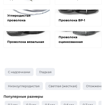
Углеродистая
проволока
Проволока ВР-1
Проволока
Проволока вязальная
оцинкованная
С надсечками
Гладкая
Низкоуглеродистая
Светлая (жесткая)
Отожженная
Популярные размеры
0,1 мм
0,3 мм
0,5 мм
0,6 мм
0,7 мм
0