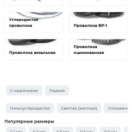
Углеродистая
проволока
Проволока ВР-1
Проволока
Проволока вязальная
оцинкованная
С надсечками
Гладкая
Низкоуглеродистая
Светлая (жесткая)
Отожженная
Популярные размеры
0,1 мм
0,3 мм
0,5 мм
0,6 мм
0,7 мм
0