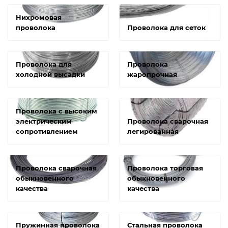
Нихромовая
проволока
Проволока для сеток
Проволока для
Проволока
холодной высадки
жаропрочная
Проволока с высоким
электрическим
Проволока сварочная
сопротивлением
легированная
Проволока сварочная
Проволока торговая
обыкновенного
обыкновенного
качества
качества
Пружинная проволока
Стальная проволока