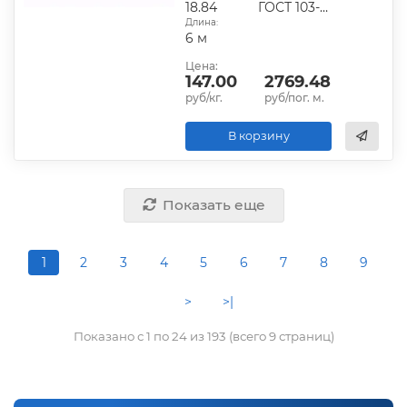
18.84
ГОСТ 103-2006
Длина:
6 м
Цена:
147.00
2769.48
руб/кг.
руб/пог. м.
В корзину
Показать еще
1
2
3
4
5
6
7
8
9
>
>|
Показано с 1 по 24 из 193 (всего 9 страниц)