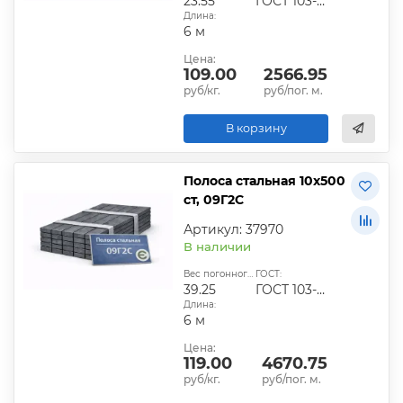
23.55
ГОСТ 103-2006
Длина:
6 м
Цена:
109.00
2566.95
руб/кг.
руб/пог. м.
В корзину
Полоса стальная 10х500
ст, 09Г2С
Артикул: 37970
В наличии
Вес погонного метра, кг:
ГОСТ:
39.25
ГОСТ 103-2006
Длина:
6 м
Цена:
119.00
4670.75
руб/кг.
руб/пог. м.