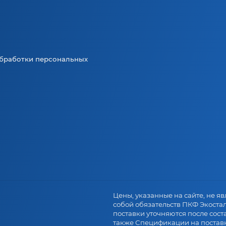
бработки персональных
.
Цены, указанные на сайте, не явл
собой обязательств ПКФ Экоста
поставки уточняются после сост
также Спецификации на поставк