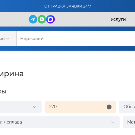
ОТПРАВКА ЗАЯВКИ 24/7
Услуги
рии
ширина
ры
270
Обоз
и / сплава
Ма