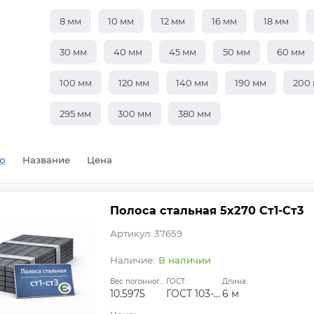
8 мм
10 мм
12 мм
16 мм
18 мм
30 мм
40 мм
45 мм
50 мм
60 мм
100 мм
120 мм
140 мм
190 мм
200
295 мм
300 мм
380 мм
ю
Название
Цена
Полоса стальная 5х270 Ст1-Ст3
Артикул: 37659
В наличии
Вес погонного метра, кг:
ГОСТ:
Длина:
10.5975
ГОСТ 103-2006
6 м