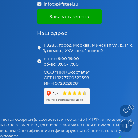
info@pkfsteel.ru
Заказать звонок
Наш адрес
119285, город Москва, Минская ул, д. 1г к.
1, помещ. XXV ком. 1 офис 2
пн-пт: 9:00-19:00
сб-вс: 9:00-17:00
ООО "ПКФ Экосталь"
ОГРН 1227700522598
ИНН 9729328981
0
яются офертой (в соответствии со ст.435 ГК РФ), и не влекут за
0
ль по заключению Договора. Окончательная стоимость и сроки
авления Спецификации и фиксируются в Счете на оплату, а
у товара.