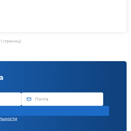
о 1 страниц)
а
льности