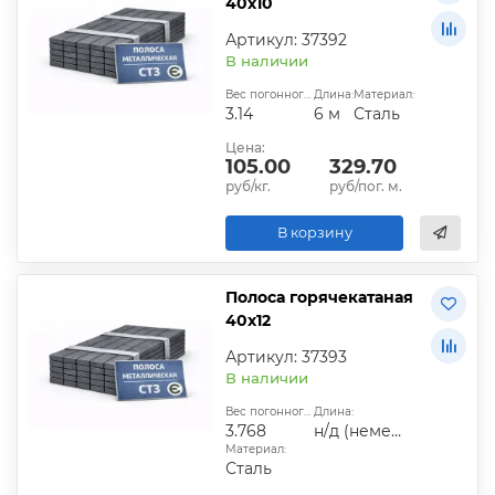
40х10
Артикул: 37392
В наличии
Вес погонного метра, кг:
Длина:
Материал:
3.14
6 м
Сталь
Цена:
105.00
329.70
руб/кг.
руб/пог. м.
В корзину
Полоса горячекатаная
40х12
Артикул: 37393
В наличии
Вес погонного метра, кг:
Длина:
3.768
н/д (немерная)
Материал:
Сталь