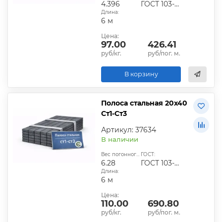
4.396
ГОСТ 103-2006
Длина:
6 м
Цена:
97.00
426.41
руб/кг.
руб/пог. м.
В корзину
Полоса стальная 20х40
Ст1-Ст3
Артикул: 37634
В наличии
Вес погонного метра, кг:
ГОСТ:
6.28
ГОСТ 103-2006
Длина:
6 м
Цена:
110.00
690.80
руб/кг.
руб/пог. м.