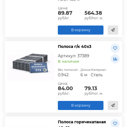
Цена:
89.87
564.38
руб/кг.
руб/пог. м.
В корзину
Полоса г/к 40х3
Артикул: 37389
В наличии
Вес погонного метра, кг:
Длина:
Материал:
0.942
6 м
Сталь
Цена:
84.00
79.13
руб/кг.
руб/пог. м.
В корзину
Полоса горячекатаная