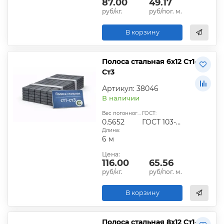
87.00
49.17
руб/кг.
руб/пог. м.
В корзину
Полоса стальная 6х12 Ст1-
Ст3
Артикул: 38046
В наличии
Вес погонного метра, кг:
ГОСТ:
0.5652
ГОСТ 103-2006
Длина:
6 м
Цена:
116.00
65.56
руб/кг.
руб/пог. м.
В корзину
Полоса стальная 8х12 Ст1-