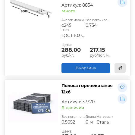
Артикул: 8854
Много
Аналог марки стали:
Вес погонного метра, кг:
с245
0.754
ГОСТ:
ГОСТ 103-2006, ГОСТ 1577-93, ГОСТ 4405-75
Цена:
288.00
217.15
руб/кг.
руб/пог. м.
В корзину
Полоса горячекатаная
12х6
Артикул: 37370
В наличии
Вес погонного метра, кг:
Длина:
Материал:
0.5652
6 м
Сталь
Цена: