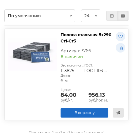
Полоса стальная 5х290
Ст1-Ст3
Артикул: 37661
В наличии
Вес погонного метра, кг:
ГОСТ:
11.3825
ГОСТ 103-2006
Длина:
6 м
Цена:
84.00
956.13
руб/кг.
руб/пог. м.
В корзину
Показано с 1 по 1 из 1 (всего 1 страниц)