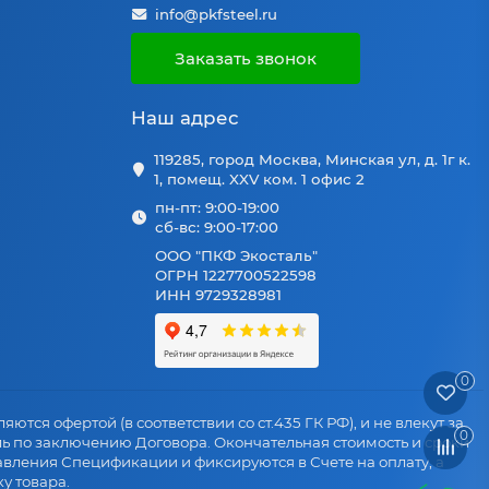
info@pkfsteel.ru
Заказать звонок
Наш адрес
119285, город Москва, Минская ул, д. 1г к.
1, помещ. XXV ком. 1 офис 2
пн-пт: 9:00-19:00
сб-вс: 9:00-17:00
ООО "ПКФ Экосталь"
ОГРН 1227700522598
ИНН 9729328981
0
яются офертой (в соответствии со ст.435 ГК РФ), и не влекут за
0
ль по заключению Договора. Окончательная стоимость и сроки
авления Спецификации и фиксируются в Счете на оплату, а
у товара.