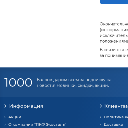
Окончательна
(информацию 
исключитель
положениями 
В связи с вн
за понимание
1000
Баллов дарим всем за подписку на
новости! Новинки, скидки, акции.
Информация
Клиента
Акции
Политика 
О компании "ПКФ Экосталь"
Доставка