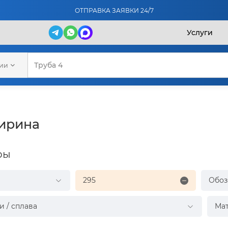
ОТПРАВКА ЗАЯВКИ 24/7
Услуги
рии
ширина
ры
295
Обоз
и / сплава
Ма