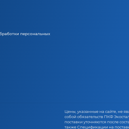
бработки персональных
.
Цены, указанные на сайте, не явл
собой обязательств ПКФ Экоста
поставки уточняются после сост
также Спецификации на поставк