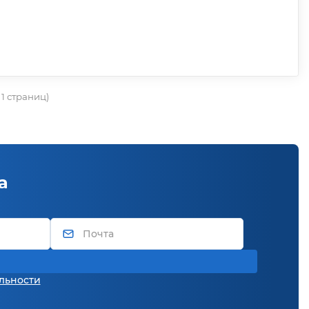
о 1 страниц)
а
льности