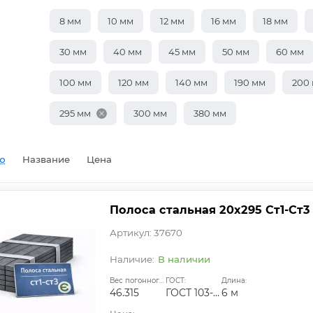
8 мм
10 мм
12 мм
16 мм
18 мм
30 мм
40 мм
45 мм
50 мм
60 мм
100 мм
120 мм
140 мм
190 мм
200
295 мм
300 мм
380 мм
ю
Название
Цена
Полоса стальная 20х295 Ст1-Ст3
Артикул: 37670
В наличии
Вес погонного метра, кг:
ГОСТ:
Длина:
46.315
ГОСТ 103-2006
6 м