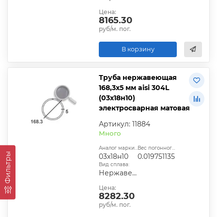
Цена:
8165.30
руб/м. пог.
В корзину
Труба нержавеющая
168,3х5 мм aisi 304L
(03х18н10)
электросварная матовая
Артикул: 11884
Много
Аналог марки стали:
Вес погонного метра, т.:
Фильтры
03х18н10
0.019751135
Вид сплава:
Нержавеющая сталь
Цена:
8282.30
руб/м. пог.