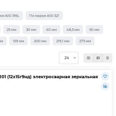
е AISI 316L
По марке AISI 321
25 мм
30 мм
40 мм
48,3 мм
50 мм
мм
159 мм
200 мм
219,1 мм
273 мм
201 (12х15г9нд) электросварная зеркальная