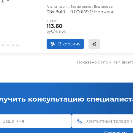
Аналог марки стали:
Вес погонного метра, т.:
Вид сплава:
08х18н10
0.00016933
Нержавеющая сталь
Цена:
113.60
руб/м. пог.
В корзину
Показано с 1 по 4 из 4 (всег
лучить консультацию специалист