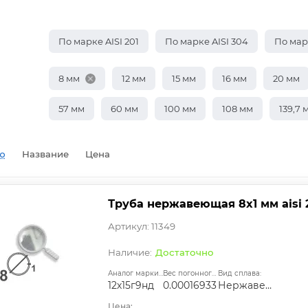
По марке AISI 201
По марке AISI 304
По марк
8 мм
12 мм
15 мм
16 мм
20 мм
57 мм
60 мм
100 мм
108 мм
139,7 
ю
Название
Цена
Труба нержавеющая 8х1 мм aisi 
Артикул: 11349
Достаточно
Аналог марки стали:
Вес погонного метра, т.:
Вид сплава:
12х15г9нд
0.00016933
Нержавеющая сталь
Цена: