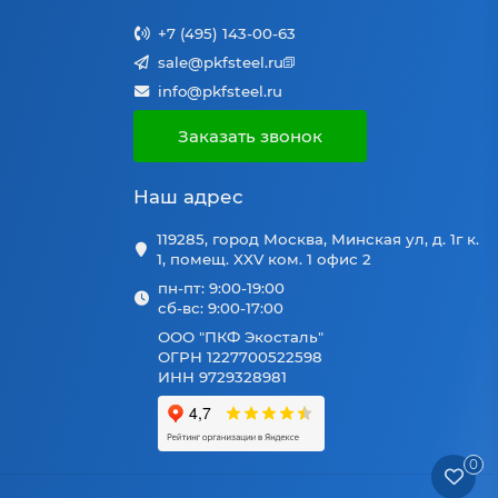
+7 (495) 143-00-63
sale@pkfsteel.ru
info@pkfsteel.ru
Заказать звонок
Наш адрес
119285, город Москва, Минская ул, д. 1г к.
1, помещ. XXV ком. 1 офис 2
пн-пт: 9:00-19:00
сб-вс: 9:00-17:00
ООО "ПКФ Экосталь"
ОГРН 1227700522598
ИНН 9729328981
0