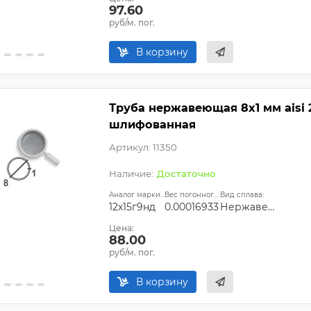
97.60
руб/м. пог.
В корзину
Труба нержавеющая 8х1 мм aisi 2
шлифованная
Артикул: 11350
Достаточно
Аналог марки стали:
Вес погонного метра, т.:
Вид сплава:
12х15г9нд
0.00016933
Нержавеющая сталь
Цена:
88.00
руб/м. пог.
В корзину