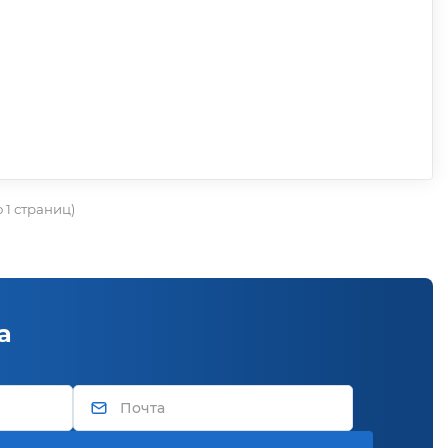
о 1 страниц)
а