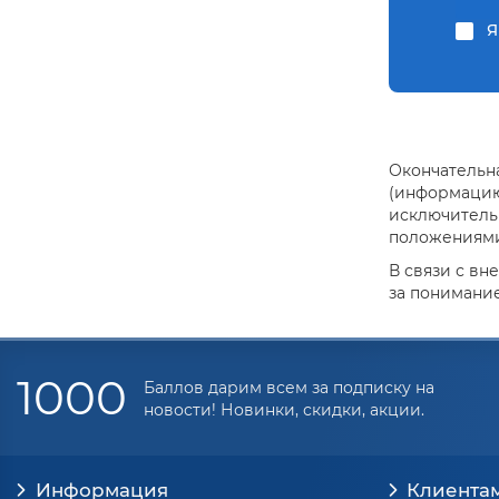
Я
Окончательна
(информацию 
исключитель
положениями 
В связи с вн
за понимание
1000
Баллов дарим всем за подписку на
новости! Новинки, скидки, акции.
Информация
Клиента