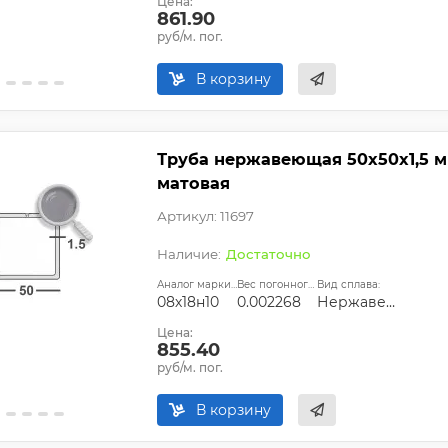
Цена:
861.90
руб/м. пог.
В корзину
Труба нержавеющая 50х50х1,5 мм
матовая
Артикул: 11697
Достаточно
Аналог марки стали:
Вес погонного метра, т.:
Вид сплава:
08х18н10
0.002268
Нержавеющая сталь
Цена:
855.40
руб/м. пог.
В корзину