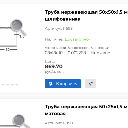
Труба нержавеющая 50х50х1,5 мм
шлифованная
Артикул: 11698
Достаточно
Аналог марки стали:
Вес погонного метра, т.:
Вид сплава:
08х18н10
0.002268
Нержавеющая сталь
Цена:
869.70
руб/м. пог.
В корзину
Труба нержавеющая 50х25х1,5 мм
матовая
Артикул: 11950