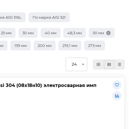
е AISI 316L
По марке AISI 321
25 мм
30 мм
40 мм
48,3 мм
50 мм
мм
159 мм
200 мм
219,1 мм
273 мм
si 304 (08х18н10) электросварная имп