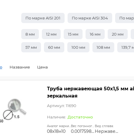
По марке AISI 201
По марке AISI 304
По марк
8 мм
12 мм
15 мм
16 мм
20 мм
57 мм
60 мм
100 мм
108 мм
139,7 
ю
Название
Цена
Труба нержавеющая 50х1,5 мм ai
зеркальная
Артикул: 11690
Достаточно
Аналог марки стали:
Вес погонного метра, т.:
Вид сплава:
08х18н10
0.0017598225
Нержавеющая сталь