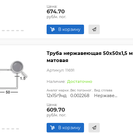
Цена:
674.70
руб/м. пог.
В корзину
Труба нержавеющая 50х50х1,5 мм 
матовая
Артикул: 11691
Достаточно
Аналог марки стали:
Вес погонного метра, т.:
Вид сплава:
12х15г9нд
0.002268
Нержавеющая сталь
Цена:
609.70
руб/м. пог.
В корзину