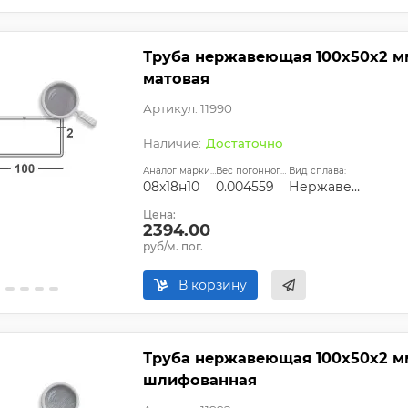
Труба нержавеющая 100х50х2 мм 
матовая
Артикул: 11990
Достаточно
Аналог марки стали:
Вес погонного метра, т.:
Вид сплава:
08х18н10
0.004559
Нержавеющая сталь
Цена:
2394.00
руб/м. пог.
В корзину
Труба нержавеющая 100х50х2 мм 
шлифованная