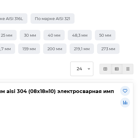
е AISI 316L
По марке AISI 321
25 мм
30 мм
40 мм
48,3 мм
50 мм
9,7 мм
159 мм
200 мм
219,1 мм
273 мм
 aisi 304 (08х18н10) электросварная имп