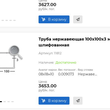
Цена:
3627.00
руб/м. пог.
В корзину
Труба нержавеющая 100х100х3 мм
шлифованная
Артикул: 11812
Достаточно
Аналог марки стали:
Вес погонного метра, т.:
Вид сплава:
08х18н10
0.009073
Нержавеющая сталь
Цена:
3653.00
руб/м. пог.
В корзину