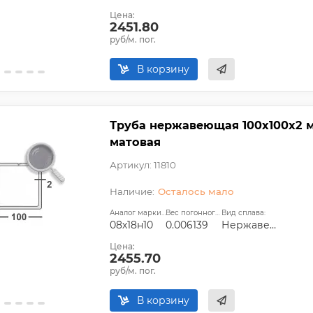
Цена:
2451.80
руб/м. пог.
В корзину
Труба нержавеющая 100х100х2 мм
матовая
Артикул: 11810
Осталось мало
Аналог марки стали:
Вес погонного метра, т.:
Вид сплава:
08х18н10
0.006139
Нержавеющая сталь
Цена:
2455.70
руб/м. пог.
В корзину