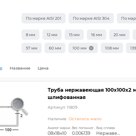
По марке AISI 201
По марке AISI 304
По марк
8 мм
12 мм
15 мм
16 мм
20 мм
57 мм
60 мм
100 мм
108 мм
13
ю
Название
Цена
Труба нержавеющая 100х100х2 мм
шлифованная
Артикул: 11809
Осталось мало
Аналог марки стали:
Вес погонного метра, т.:
Вид сплава:
08х18н10
0.006139
Нержавеющая сталь