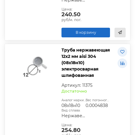
Цена:
240.50
руб/м. пог.
В корзину
Труба нержавеющая
12х2 мм aisi 304
(08х18н10)
электросварная
шлифованная
Артикул: 11375
Достаточно
Аналог марки стали:
Вес погонного метра, т.:
08х18н10
0.0004838
Вид сплава:
Нержавеющая сталь
Цена:
254.80