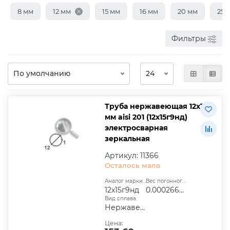
8 мм
12 мм
15 мм
16 мм
20 мм
25 
Фильтры
Труба нержавеющая 12х1
мм aisi 201 (12х15г9нд)
электросварная
зеркальная
Артикул: 11366
Осталось мало
Аналог марки стали:
Вес погонного метра, т.:
12х15г9нд
0.00026609
Вид сплава:
Нержавеющая сталь
Цена: