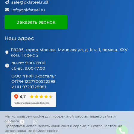
sale@pkfsteel.ru
info@pkfsteel.ru
Заказать звонок
Наш адрес
119285, город Москва, Минская ул, д. 1г к. 1, помещ. XXV
ком. 1 офис 2
пн-пт: 9:00-19:00
сб-вс: 9:00-17:00
ООО "ПКФ Экосталь"
ОГРН 1227700522598
ИНН 9729328981
Мы используем cookie для корректной работы нашего сайта и
сервиса.
Продолжая использовать наши сайт и сервис, вы соглашаетесь на
использование файлов cookie.