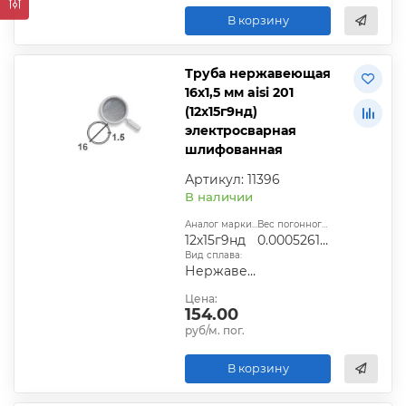
В корзину
Труба нержавеющая
16х1,5 мм aisi 201
(12х15г9нд)
электросварная
шлифованная
Артикул: 11396
В наличии
Аналог марки стали:
Вес погонного метра, т.:
12х15г9нд
0.0005261325
Вид сплава:
Нержавеющая сталь
Цена:
154.00
руб/м. пог.
В корзину