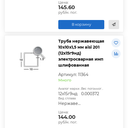
Цена:
145.60
руб/м. пог.
В корзину
Труба нержавеющая
10х10х1,5 мм aisi 201
(12х15г9нд)
электросварная имп
шлифованная
Артикул: 11364
Много
Аналог марки стали:
Вес погонного метра, т.:
12х15г9нд
0.000372
Вид сплава:
Нержавеющая сталь
Цена:
144.00
руб/м. пог.