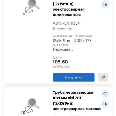
(12х15г9нд)
электросварная
шлифованная
Артикул: 11354
В наличии
Аналог марки стали:
Вес погонного метра, т.:
12х15г9нд
0.00021771
Вид сплава:
Нержавеющая сталь
Цена:
105.60
руб/м. пог.
В корзину
Труба нержавеющая
10х1 мм aisi 201
(12х15г9нд)
электросварная матовая