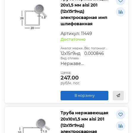
20х1,5 мм aisi 201
(12х15г9нд)
электросварная имп
шлифованная
Артикул: 11449
Достаточно
Аналог марки стали:
Вес погонного метра, т.:
12х15г9нд
0.000846
Вид сплава:
Нержавеющая сталь
Цена:
247.00
руб/м. пог.
В корзину
Труба нержавеющая
20х10х1,5 мм aisi 201
(12х15г9нд)
электросварная