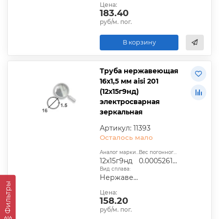
Цена:
183.40
руб/м. пог.
В корзину
Труба нержавеющая
16х1,5 мм aisi 201
(12х15г9нд)
электросварная
зеркальная
Артикул: 11393
Осталось мало
Аналог марки стали:
Вес погонного метра, т.:
12х15г9нд
0.0005261325
Вид сплава:
Нержавеющая сталь
Фильтры
Цена:
158.20
руб/м. пог.