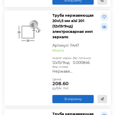
В корзину
Труба нержавеющая
20х1,5 мм aisi 201
(12х15г9нд)
электросварная имп
зеркало
Артикул: 11447
Много
Аналог марки стали:
Вес погонного метра, т.:
12х15г9нд
0.000846
Вид сплава:
Нержавеющая сталь
Цена:
208.60
руб/м. пог.
В корзину
Труба нержавеющая