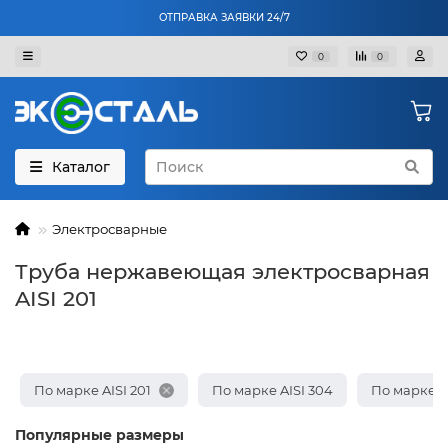
ОТПРАВКА ЗАЯВКИ 24/7
0
0
Каталог
Электросварные
Труба нержавеющая электросварная
AISI 201
По марке AISI 201
По марке AISI 304
По марке AI
Популярные размеры