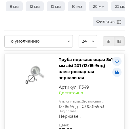
8 мм
12 мм
15 мм
16 мм
20 мм
25 мм
Фильтры
Труба нержавеющая 8х1
мм aisi 201 (12х15г9нд)
электросварная
зеркальная
Артикул: 11349
Достаточно
Аналог марки стали:
Вес погонного метра, т.:
12х15г9нд
0.00016933
Вид сплава:
Нержавеющая сталь
Цена: