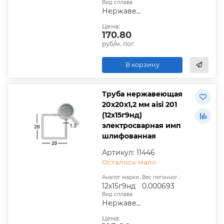
Вид сплава:
Нержавеющая сталь
Цена:
170.80
руб/м. пог.
В корзину
Труба нержавеющая
20х20х1,2 мм aisi 201
(12х15г9нд)
электросварная имп
шлифованная
Артикул: 11446
Осталось мало
Аналог марки стали:
Вес погонного метра, т.:
12х15г9нд
0.000693
Вид сплава:
Нержавеющая сталь
Цена: