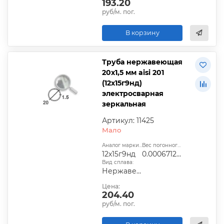
193.20
руб/м. пог.
В корзину
Труба нержавеющая
20х1,5 мм aisi 201
(12х15г9нд)
электросварная
зеркальная
Артикул: 11425
Мало
Аналог марки стали:
Вес погонного метра, т.:
12х15г9нд
0.0006712725
Вид сплава:
Нержавеющая сталь
Цена:
204.40
руб/м. пог.