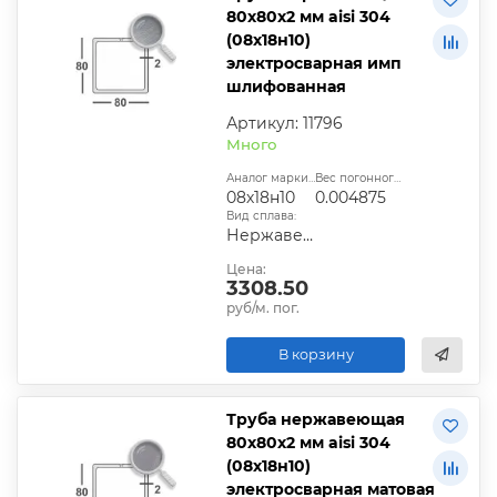
80х80х2 мм aisi 304
(08х18н10)
электросварная имп
шлифованная
Артикул: 11796
Много
Аналог марки стали:
Вес погонного метра, т.:
08х18н10
0.004875
Вид сплава:
Нержавеющая сталь
Цена:
3308.50
руб/м. пог.
В корзину
Труба нержавеющая
80х80х2 мм aisi 304
(08х18н10)
электросварная матовая