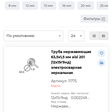
8 мм
12 мм
15 мм
16 мм
20 мм
25 мм
Фильтры
Труба нержавеющая
63,5х1,5 мм aisi 201
(12х15г9нд)
электросварная
зеркальная
Артикул: 11775
Мало
Аналог марки стали:
Вес погонного метра, т.:
12х15г9нд
0.00224967
Вид сплава:
Нержавеющая сталь