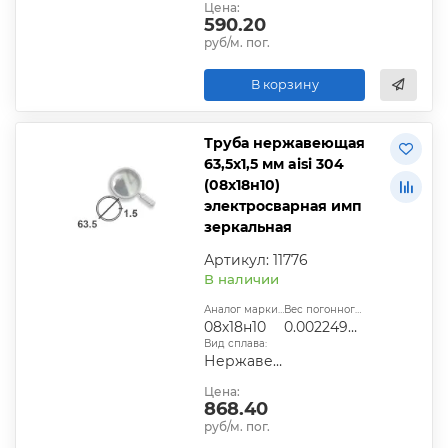
Цена:
590.20
руб/м. пог.
В корзину
Труба нержавеющая
63,5х1,5 мм aisi 304
(08х18н10)
электросварная имп
зеркальная
Артикул: 11776
В наличии
Аналог марки стали:
Вес погонного метра, т.:
08х18н10
0.00224967
Вид сплава:
Нержавеющая сталь
Цена:
868.40
руб/м. пог.