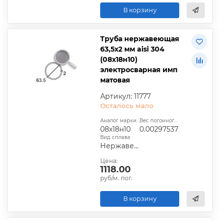
В корзину
Труба нержавеющая
63,5х2 мм aisi 304
(08х18н10)
электросварная имп
матовая
Артикул: 11777
Осталось мало
Аналог марки стали:
Вес погонного метра, т.:
08х18н10
0.00297537
Вид сплава:
Нержавеющая сталь
Цена:
1118.00
руб/м. пог.
В корзину