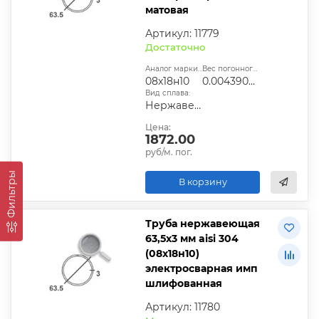
матовая
Артикул: 11779
Достаточно
Аналог марки стали:
Вес погонного метра, т.:
08х18н10
0.004390485
Вид сплава:
Нержавеющая сталь
Цена:
1872.00
руб/м. пог.
Фильтры
В корзину
Труба нержавеющая
63,5х3 мм aisi 304
(08х18н10)
электросварная имп
шлифованная
Артикул: 11780