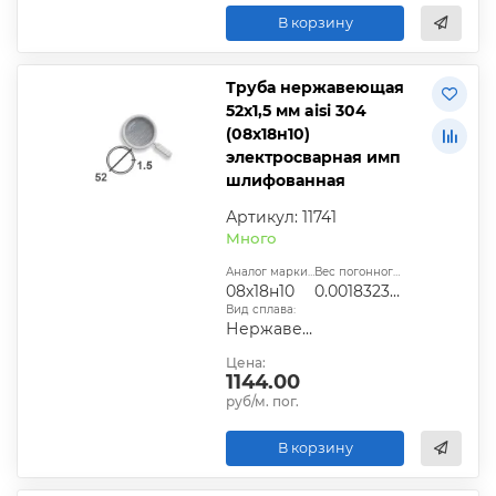
В корзину
Труба нержавеющая
52х1,5 мм aisi 304
(08х18н10)
электросварная имп
шлифованная
Артикул: 11741
Много
Аналог марки стали:
Вес погонного метра, т.:
08х18н10
0.0018323925
Вид сплава:
Нержавеющая сталь
Цена:
1144.00
руб/м. пог.
В корзину