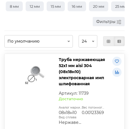
8 мм
12 мм
15 мм
16 мм
20 мм
25 мм
Фильтры
Труба нержавеющая
52х1 мм aisi 304
(08х18н10)
электросварная имп
шлифованная
Артикул: 11739
Достаточно
Аналог марки стали:
Вес погонного метра, т.:
08х18н10
0.00123369
Вид сплава:
Нержавеющая сталь